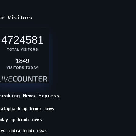
ur Visitors
4724581
TOTAL VISITORS
1849
VISITORS TODAY
reaking News Express
ratapgarh up hindi news
oday up hindi news
ive india hindi news