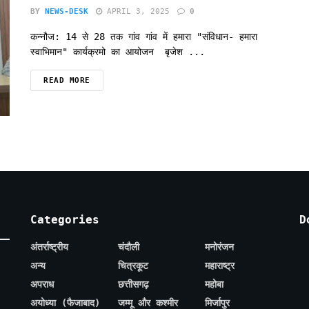
BY
NEWS-DESK
APRIL 3, 2025
0
कन्नौज: 14 से 28 तक गांव गांव में हमारा "संविधान- हमारा
स्वाभिमान" कार्यक्रमो का आयोजन बृजेश ...
READ MORE
Categories
D
अंतर्राष्ट्रीय
चंदौली
मनोरंजन
अन्य
चित्रकूट
महाराष्ट्र
अपराध
छत्तीसगढ़
महोबा
अयोध्या (फैजाबाद)
जम्मू और कश्मीर
मिर्जापुर