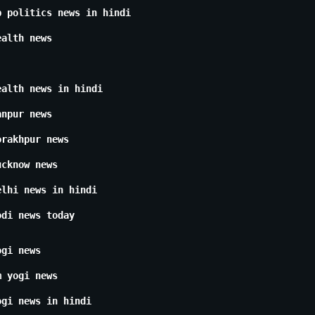
p politics news in hindi
ealth news
ealth news in hindi
anpur news
orakhpur news
ucknow news
elhi news in hindi
odi news today
ogi news
m yogi news
ogi news in hindi