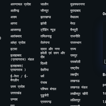
अरुणाचल प्रदेश
जालौन
मुज़फ्फरनगर
अलीगढ़
जौनपुर
मुरादाबाद
O
असम
झारखण्ड
मेघालय
आगरा
झांसी
मेरठ
आजमगढ़
ट्रेंडिंग न्यूज़
मैनपुरी
आतंकवाद
तमिलनाडु
राजनीति
)
आंध्र प्रदेश
तेलंगाना
राजस्थान
इटावा
दादरा और नगर
राज्य
हवेली एवं दमन और
इलाहाबाद
रामपुर
दीव
(प्रयागराज) मंडल
रायबरेली
दिल्ली
इलाहाबाद(
राष्ट्रीय
प्रयागराज )
देवरिया
B
लक्षद्वीप
ई-पेपर / ई-
धर्म
मैगज़ीन
लखनऊ
पंजाब
p
उत्तर प्रदेश
लखनऊ मंडल
पश्चिम बंगाल
उत्तराखंड
t
लखीमपुर खीरी
पुडुचेरी
उन्नाव
ललितपुर
प्रतापगढ़
l
एटा