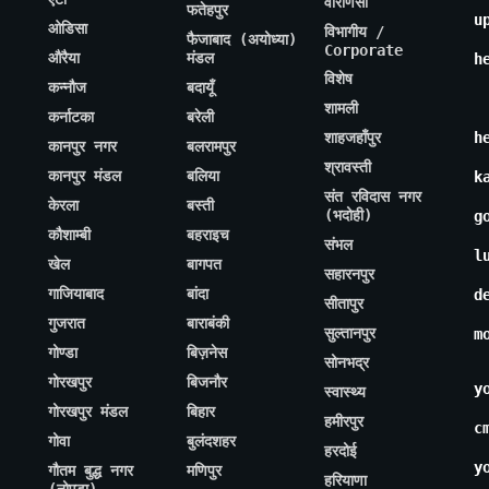
वाराणसी
फतेहपुर
u
ओडिसा
विभागीय /
फैजाबाद (अयोध्या)
Corporate
औरैया
मंडल
h
विशेष
कन्नौज
बदायूँ
शामली
कर्नाटका
बरेली
शाहजहाँपुर
h
कानपुर नगर
बलरामपुर
श्रावस्ती
कानपुर मंडल
बलिया
k
संत रविदास नगर
केरला
बस्ती
(भदोही)
g
कौशाम्बी
बहराइच
संभल
l
खेल
बागपत
सहारनपुर
गाजियाबाद
बांदा
d
सीतापुर
गुजरात
बाराबंकी
सुल्तानपुर
m
गोण्डा
बिज़नेस
सोनभद्र
गोरखपुर
बिजनौर
y
स्वास्थ्य
गोरखपुर मंडल
बिहार
हमीरपुर
c
गोवा
बुलंदशहर
हरदोई
y
गौतम बुद्ध नगर
मणिपुर
हरियाणा