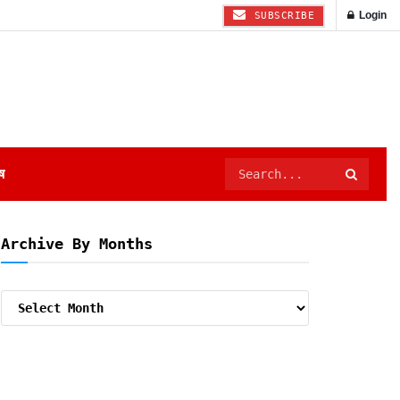
Login
SUBSCRIBE
ष
Archive By Months
Archive
By
Months