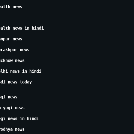
ealth news
ealth news in hindi
anpur news
orakhpur news
ucknow news
elhi news in hindi
odi news today
ogi news
m yogi news
ogi news in hindi
yodhya news