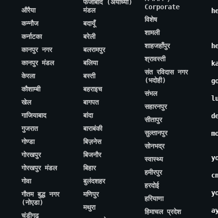
फैजाबाद (अयोध्या)
Corporate
औरैया
मंडल
h
विशेष
कन्नौज
बदायूँ
शामली
कर्नाटका
बरेली
शाहजहाँपुर
h
कानपुर नगर
बलरामपुर
श्रावस्ती
कानपुर मंडल
बलिया
k
संत रविदास नगर
केरला
बस्ती
(भदोही)
g
कौशाम्बी
बहराइच
संभल
l
खेल
बागपत
सहारनपुर
गाजियाबाद
बांदा
d
सीतापुर
गुजरात
बाराबंकी
सुल्तानपुर
m
गोण्डा
बिज़नेस
सोनभद्र
गोरखपुर
बिजनौर
y
स्वास्थ्य
गोरखपुर मंडल
बिहार
हमीरपुर
c
गोवा
बुलंदशहर
हरदोई
y
गौतम बुद्ध नगर
मणिपुर
हरियाणा
(नोएडा)
मथुरा
a
हिमाचल प्रदेश
चंडीगढ़