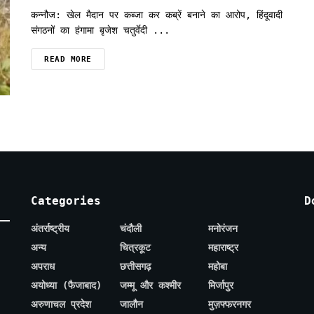
कन्नौज: खेल मैदान पर कब्जा कर कब्रें बनाने का आरोप, हिंदूवादी
संगठनों का हंगामा बृजेश चतुर्वेदी ...
READ MORE
Categories
D
अंतर्राष्ट्रीय
चंदौली
मनोरंजन
अन्य
चित्रकूट
महाराष्ट्र
अपराध
छत्तीसगढ़
महोबा
अयोध्या (फैजाबाद)
जम्मू और कश्मीर
मिर्जापुर
अरुणाचल प्रदेश
जालौन
मुज़फ्फरनगर