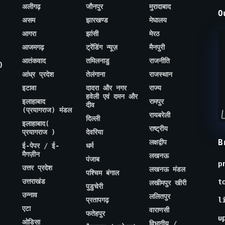
अलीगढ़
जौनपुर
मुरादाबाद
O
असम
झारखण्ड
मेघालय
आगरा
झांसी
मेरठ
आजमगढ़
ट्रेंडिंग न्यूज़
मैनपुरी
आतंकवाद
तमिलनाडु
राजनीति
)
आंध्र प्रदेश
तेलंगाना
राजस्थान
इटावा
दादरा और नगर
राज्य
हवेली एवं दमन और
इलाहाबाद
रामपुर
दीव
(प्रयागराज) मंडल
रायबरेली
दिल्ली
इलाहाबाद(
राष्ट्रीय
प्रयागराज )
देवरिया
B
लक्षद्वीप
ई-पेपर / ई-
धर्म
मैगज़ीन
लखनऊ
पंजाब
p
उत्तर प्रदेश
लखनऊ मंडल
पश्चिम बंगाल
उत्तराखंड
t
लखीमपुर खीरी
पुडुचेरी
उन्नाव
ललितपुर
प्रतापगढ़
l
एटा
वाराणसी
फतेहपुर
u
ओडिसा
विभागीय /