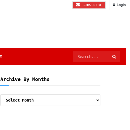
Login
SUBSCRIBE
ष
Archive By Months
Archive
By
Months