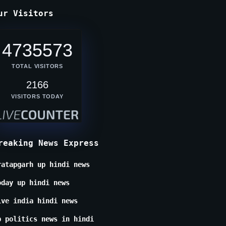
ur Visitors
4735573
TOTAL VISITORS
2166
VISITORS TODAY
reaking News Express
ratapgarh up hindi news
oday up hindi news
ive india hindi news
p politics news in hindi