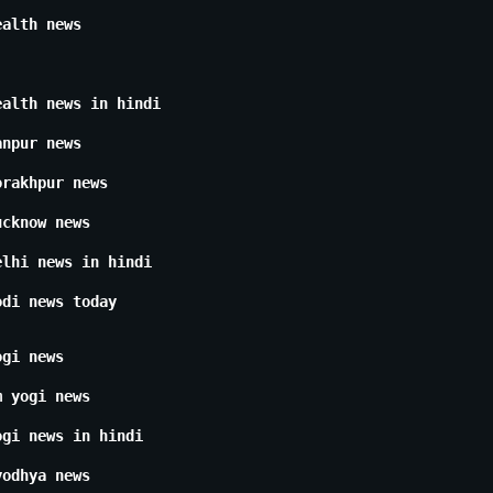
ealth news
ealth news in hindi
anpur news
orakhpur news
ucknow news
elhi news in hindi
odi news today
ogi news
m yogi news
ogi news in hindi
yodhya news