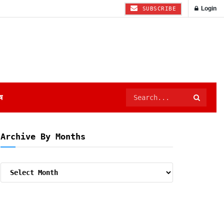
Login
SUBSCRIBE
ष
Archive By Months
Archive
By
Months