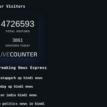
ur Visitors
4726593
TOTAL VISITORS
3861
VISITORS TODAY
reaking News Express
ratapgarh up hindi news
oday up hindi news
ive india hindi news
p politics news in hindi