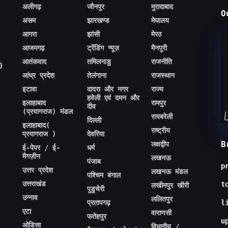
अलीगढ़
जौनपुर
मुरादाबाद
O
असम
झारखण्ड
मेघालय
आगरा
झांसी
मेरठ
आजमगढ़
ट्रेंडिंग न्यूज़
मैनपुरी
आतंकवाद
तमिलनाडु
राजनीति
)
आंध्र प्रदेश
तेलंगाना
राजस्थान
इटावा
दादरा और नगर
राज्य
हवेली एवं दमन और
इलाहाबाद
रामपुर
दीव
(प्रयागराज) मंडल
रायबरेली
दिल्ली
इलाहाबाद(
राष्ट्रीय
प्रयागराज )
देवरिया
B
लक्षद्वीप
ई-पेपर / ई-
धर्म
मैगज़ीन
लखनऊ
पंजाब
p
उत्तर प्रदेश
लखनऊ मंडल
पश्चिम बंगाल
उत्तराखंड
t
लखीमपुर खीरी
पुडुचेरी
उन्नाव
ललितपुर
प्रतापगढ़
l
एटा
वाराणसी
फतेहपुर
u
ओडिसा
विभागीय /