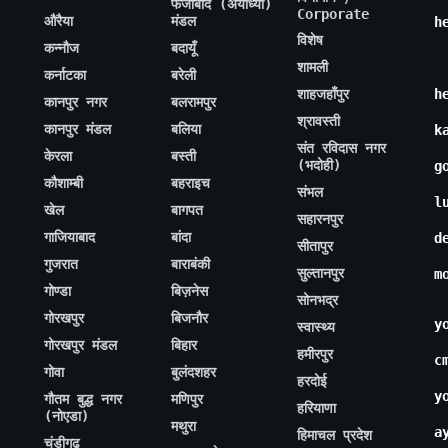
फैजाबाद (अयोध्या)
Corporate
औरैया
मंडल
h
विशेष
कन्नौज
बदायूँ
शामली
कर्नाटका
बरेली
शाहजहाँपुर
h
कानपुर नगर
बलरामपुर
श्रावस्ती
कानपुर मंडल
बलिया
k
संत रविदास नगर
केरला
बस्ती
(भदोही)
g
कौशाम्बी
बहराइच
संभल
l
खेल
बागपत
सहारनपुर
गाजियाबाद
बांदा
d
सीतापुर
गुजरात
बाराबंकी
सुल्तानपुर
m
गोण्डा
बिज़नेस
सोनभद्र
गोरखपुर
बिजनौर
y
स्वास्थ्य
गोरखपुर मंडल
बिहार
हमीरपुर
c
गोवा
बुलंदशहर
हरदोई
y
गौतम बुद्ध नगर
मणिपुर
हरियाणा
(नोएडा)
मथुरा
a
हिमाचल प्रदेश
चंडीगढ़