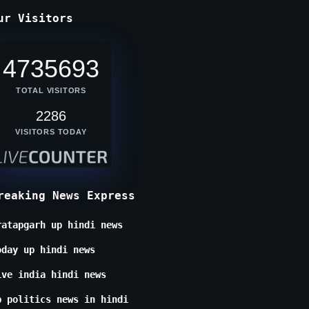
ur Visitors
4735693
TOTAL VISITORS
2286
VISITORS TODAY
reaking News Express
ratapgarh up hindi news
oday up hindi news
ive india hindi news
p politics news in hindi