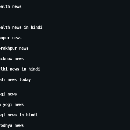
ealth news
ealth news in hindi
anpur news
orakhpur news
ucknow news
elhi news in hindi
odi news today
ogi news
m yogi news
ogi news in hindi
yodhya news