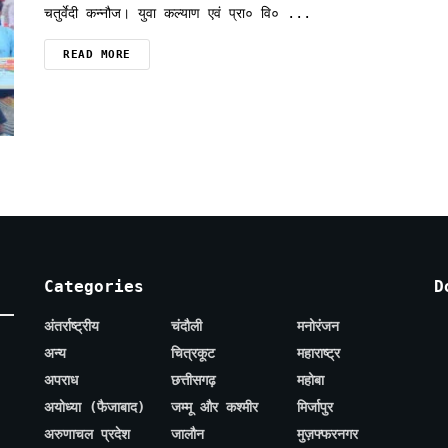
चतुर्वेदी कन्नौज। युवा कल्याण एवं प्रा० वि० ...
READ MORE
Categories
D
अंतर्राष्ट्रीय
चंदौली
मनोरंजन
अन्य
चित्रकूट
महाराष्ट्र
अपराध
छत्तीसगढ़
महोबा
अयोध्या (फैजाबाद)
जम्मू और कश्मीर
मिर्जापुर
अरुणाचल प्रदेश
जालौन
मुज़फ्फरनगर