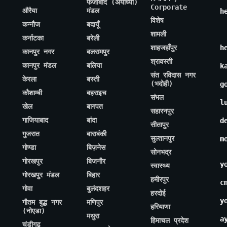
फैजाबाद (अयोध्या)
Corporate
औरैया
मंडल
h
विशेष
कन्नौज
बदायूँ
शामली
कर्नाटका
बरेली
शाहजहाँपुर
h
कानपुर नगर
बलरामपुर
श्रावस्ती
कानपुर मंडल
बलिया
k
संत रविदास नगर
केरला
बस्ती
(भदोही)
g
कौशाम्बी
बहराइच
संभल
l
खेल
बागपत
सहारनपुर
गाजियाबाद
बांदा
d
सीतापुर
गुजरात
बाराबंकी
सुल्तानपुर
m
गोण्डा
बिज़नेस
सोनभद्र
गोरखपुर
बिजनौर
y
स्वास्थ्य
गोरखपुर मंडल
बिहार
हमीरपुर
c
गोवा
बुलंदशहर
हरदोई
y
गौतम बुद्ध नगर
मणिपुर
हरियाणा
(नोएडा)
मथुरा
a
हिमाचल प्रदेश
चंडीगढ़