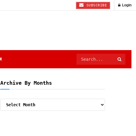
Login
SUBSCRIBE
ष
Archive By Months
Archive
By
Months