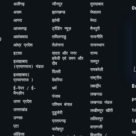
अलीगढ़
जौनपुर
मुरादाबाद
O
असम
झारखण्ड
मेघालय
आगरा
झांसी
मेरठ
आजमगढ़
ट्रेंडिंग न्यूज़
मैनपुरी
आतंकवाद
तमिलनाडु
राजनीति
)
आंध्र प्रदेश
तेलंगाना
राजस्थान
इटावा
दादरा और नगर
राज्य
हवेली एवं दमन और
इलाहाबाद
रामपुर
दीव
(प्रयागराज) मंडल
रायबरेली
दिल्ली
इलाहाबाद(
राष्ट्रीय
प्रयागराज )
देवरिया
B
लक्षद्वीप
ई-पेपर / ई-
धर्म
मैगज़ीन
लखनऊ
पंजाब
p
उत्तर प्रदेश
लखनऊ मंडल
पश्चिम बंगाल
उत्तराखंड
t
लखीमपुर खीरी
पुडुचेरी
उन्नाव
ललितपुर
प्रतापगढ़
l
एटा
वाराणसी
फतेहपुर
u
ओडिसा
विभागीय /