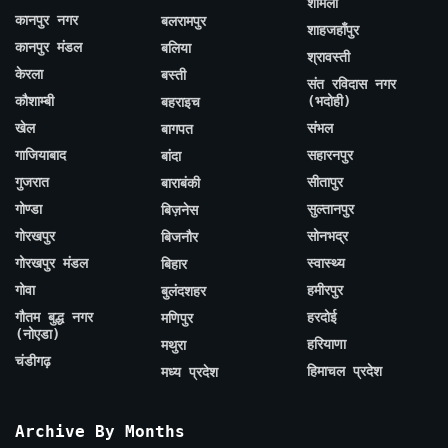
शामली
कानपुर नगर
बलरामपुर
शाहजहाँपुर
कानपुर मंडल
बलिया
श्रावस्ती
केरला
बस्ती
संत रविदास नगर
कौशाम्बी
(भदोही)
बहराइच
खेल
संभल
बागपत
गाजियाबाद
सहारनपुर
बांदा
गुजरात
सीतापुर
बाराबंकी
गोण्डा
सुल्तानपुर
बिज़नेस
गोरखपुर
सोनभद्र
बिजनौर
गोरखपुर मंडल
स्वास्थ्य
बिहार
गोवा
हमीरपुर
बुलंदशहर
गौतम बुद्ध नगर
हरदोई
मणिपुर
(नोएडा)
हरियाणा
मथुरा
चंडीगढ़
हिमाचल प्रदेश
मध्य प्रदेश
Archive By Months