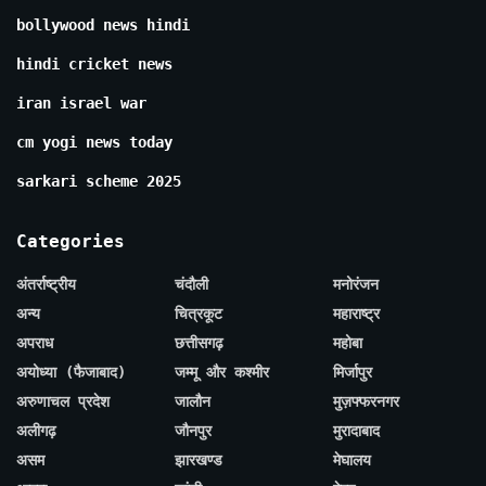
bollywood news hindi
hindi cricket news
iran israel war
cm yogi news today
sarkari scheme 2025
Categories
अंतर्राष्ट्रीय
चंदौली
मनोरंजन
अन्य
चित्रकूट
महाराष्ट्र
अपराध
छत्तीसगढ़
महोबा
अयोध्या (फैजाबाद)
जम्मू और कश्मीर
मिर्जापुर
अरुणाचल प्रदेश
जालौन
मुज़फ्फरनगर
अलीगढ़
जौनपुर
मुरादाबाद
असम
झारखण्ड
मेघालय