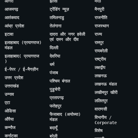
आगरा
झांसी
मेरठ
आजमगढ़
ट्रेंडिंग न्यूज़
मैनपुरी
आतंकवाद
तमिलनाडु
राजनीति
आंध्र प्रदेश
तेलंगाना
राजस्थान
इटावा
दादरा और नगर हवेली
राज्य
एवं दमन और दीव
इलाहाबाद (प्रयागराज)
रामपुर
मंडल
दिल्ली
रायबरेली
इलाहाबाद( प्रयागराज
देवरिया
राष्ट्रीय
)
धर्म
लक्षद्वीप
ई-पेपर / ई-मैगज़ीन
पंजाब
लखनऊ
उत्तर प्रदेश
पश्चिम बंगाल
लखनऊ मंडल
उत्तराखंड
पुडुचेरी
लखीमपुर खीरी
उन्नाव
प्रतापगढ़
ललितपुर
एटा
फतेहपुर
वाराणसी
ओडिसा
फैजाबाद (अयोध्या)
विभागीय /
औरैया
मंडल
Corporate
कन्नौज
बदायूँ
विशेष
कर्नाटका
बरेली