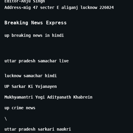
Editor-Anju Singh
Address-mig 47 secter E aliganj lucknow 226024
Breaking News Express
up breaking news in hindi
uttar pradesh samachar live
lucknow samachar hindi
UP Sarkar Ki Yojanayen
Mukhyamantri Yogi Adityanath Khabrein
up crime news
\
uttar pradesh sarkari naukri