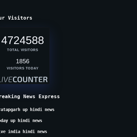
ur Visitors
4724588
TOTAL VISITORS
1856
VISITORS TODAY
reaking News Express
ratapgarh up hindi news
oday up hindi news
ive india hindi news