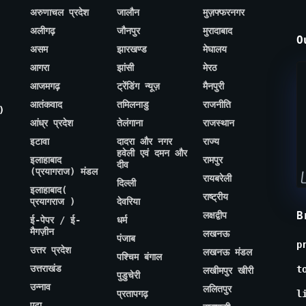
अरुणाचल प्रदेश
जालौन
मुज़फ्फरनगर
अलीगढ़
जौनपुर
मुरादाबाद
O
असम
झारखण्ड
मेघालय
आगरा
झांसी
मेरठ
आजमगढ़
ट्रेंडिंग न्यूज़
मैनपुरी
आतंकवाद
तमिलनाडु
राजनीति
)
आंध्र प्रदेश
तेलंगाना
राजस्थान
इटावा
दादरा और नगर
राज्य
हवेली एवं दमन और
इलाहाबाद
रामपुर
दीव
(प्रयागराज) मंडल
रायबरेली
दिल्ली
इलाहाबाद(
राष्ट्रीय
प्रयागराज )
देवरिया
B
लक्षद्वीप
ई-पेपर / ई-
धर्म
मैगज़ीन
लखनऊ
पंजाब
p
उत्तर प्रदेश
लखनऊ मंडल
पश्चिम बंगाल
उत्तराखंड
t
लखीमपुर खीरी
पुडुचेरी
उन्नाव
ललितपुर
प्रतापगढ़
l
एटा