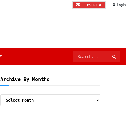
Login
SUBSCRIBE
ष
Archive By Months
Archive
By
Months