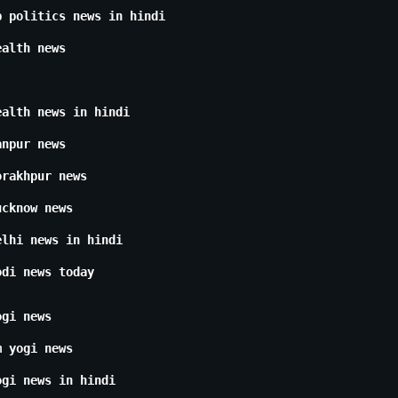
p politics news in hindi
ealth news
ealth news in hindi
anpur news
orakhpur news
ucknow news
elhi news in hindi
odi news today
ogi news
m yogi news
ogi news in hindi