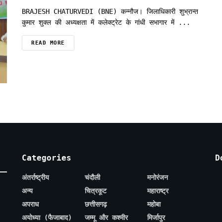
BRAJESH CHATURVEDI (BNE) कन्नौज। जिलाधिकारी शुभ्रान्त
कुमार शुक्ल की अध्यक्षता में कलेक्ट्रेट के गांधी सभागार में ...
READ MORE
Categories
D
अंतर्राष्ट्रीय
चंदौली
मनोरंजन
अन्य
चित्रकूट
महाराष्ट्र
अपराध
छत्तीसगढ़
महोबा
अयोध्या (फैजाबाद)
जम्मू और कश्मीर
मिर्जापुर