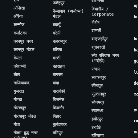
वाराणसी
फतेहपुर
u
ओडिसा
विभागीय /
फैजाबाद (अयोध्या)
Corporate
औरैया
मंडल
h
विशेष
कन्नौज
बदायूँ
शामली
कर्नाटका
बरेली
शाहजहाँपुर
h
कानपुर नगर
बलरामपुर
श्रावस्ती
कानपुर मंडल
बलिया
k
संत रविदास नगर
केरला
बस्ती
(भदोही)
g
कौशाम्बी
बहराइच
संभल
l
खेल
बागपत
सहारनपुर
गाजियाबाद
बांदा
d
सीतापुर
गुजरात
बाराबंकी
सुल्तानपुर
m
गोण्डा
बिज़नेस
सोनभद्र
गोरखपुर
बिजनौर
y
स्वास्थ्य
गोरखपुर मंडल
बिहार
हमीरपुर
c
गोवा
बुलंदशहर
हरदोई
y
गौतम बुद्ध नगर
मणिपुर
हरियाणा