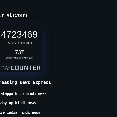
ur Visitors
4723469
TOTAL VISITORS
737
VISITORS TODAY
reaking News Express
ratapgarh up hindi news
oday up hindi news
ive india hindi news