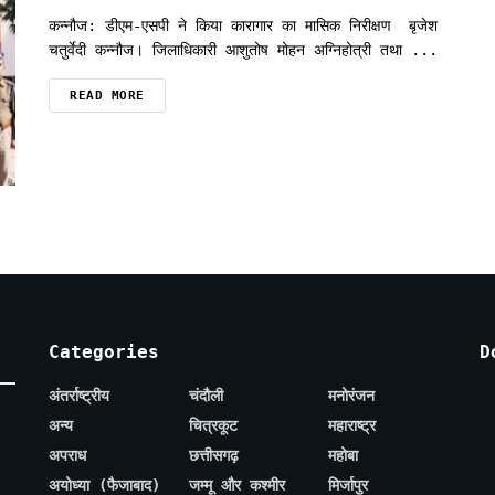
कन्नौज: डीएम-एसपी ने किया कारागार का मासिक निरीक्षण बृजेश
चतुर्वेदी कन्नौज। जिलाधिकारी आशुतोष मोहन अग्निहोत्री तथा ...
READ MORE
Categories
D
अंतर्राष्ट्रीय
चंदौली
मनोरंजन
अन्य
चित्रकूट
महाराष्ट्र
अपराध
छत्तीसगढ़
महोबा
अयोध्या (फैजाबाद)
जम्मू और कश्मीर
मिर्जापुर