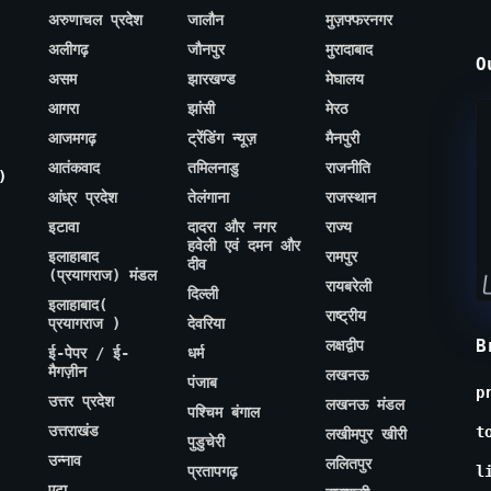
अरुणाचल प्रदेश
जालौन
मुज़फ्फरनगर
अलीगढ़
जौनपुर
मुरादाबाद
O
असम
झारखण्ड
मेघालय
आगरा
झांसी
मेरठ
आजमगढ़
ट्रेंडिंग न्यूज़
मैनपुरी
आतंकवाद
तमिलनाडु
राजनीति
)
आंध्र प्रदेश
तेलंगाना
राजस्थान
इटावा
दादरा और नगर
राज्य
हवेली एवं दमन और
इलाहाबाद
रामपुर
दीव
(प्रयागराज) मंडल
रायबरेली
दिल्ली
इलाहाबाद(
राष्ट्रीय
प्रयागराज )
देवरिया
B
लक्षद्वीप
ई-पेपर / ई-
धर्म
मैगज़ीन
लखनऊ
पंजाब
p
उत्तर प्रदेश
लखनऊ मंडल
पश्चिम बंगाल
उत्तराखंड
t
लखीमपुर खीरी
पुडुचेरी
उन्नाव
ललितपुर
प्रतापगढ़
l
एटा