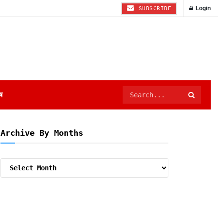
Login
SUBSCRIBE
ष
Archive By Months
Archive
By
Months