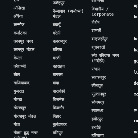
वाराणसी
फतेहपुर
u
ओडिसा
विभागीय /
फैजाबाद (अयोध्या)
Corporate
औरैया
मंडल
h
विशेष
कन्नौज
बदायूँ
शामली
कर्नाटका
बरेली
शाहजहाँपुर
h
कानपुर नगर
बलरामपुर
श्रावस्ती
कानपुर मंडल
बलिया
k
संत रविदास नगर
केरला
बस्ती
(भदोही)
g
कौशाम्बी
बहराइच
संभल
l
खेल
बागपत
सहारनपुर
गाजियाबाद
बांदा
d
सीतापुर
गुजरात
बाराबंकी
सुल्तानपुर
m
गोण्डा
बिज़नेस
सोनभद्र
गोरखपुर
बिजनौर
y
स्वास्थ्य
गोरखपुर मंडल
बिहार
हमीरपुर
c
गोवा
बुलंदशहर
हरदोई
y
गौतम बुद्ध नगर
मणिपुर
हरियाणा