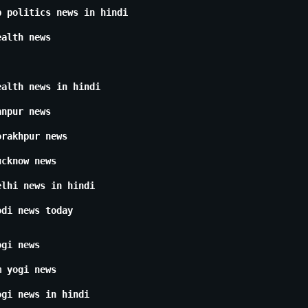
p politics news in hindi
ealth news
ealth news in hindi
anpur news
orakhpur news
ucknow news
elhi news in hindi
odi news today
ogi news
m yogi news
ogi news in hindi