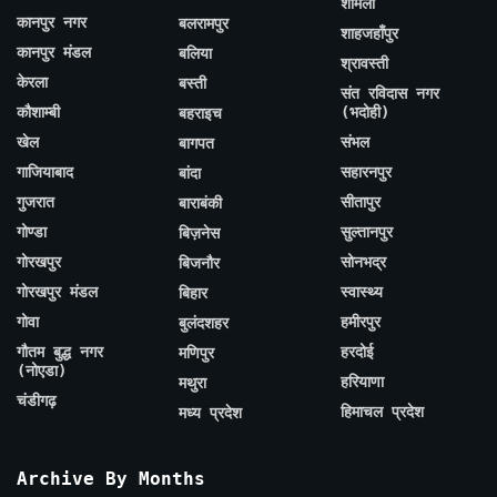
शामली
कानपुर नगर
बलरामपुर
शाहजहाँपुर
कानपुर मंडल
बलिया
श्रावस्ती
केरला
बस्ती
संत रविदास नगर
कौशाम्बी
(भदोही)
बहराइच
खेल
संभल
बागपत
गाजियाबाद
सहारनपुर
बांदा
गुजरात
सीतापुर
बाराबंकी
गोण्डा
सुल्तानपुर
बिज़नेस
गोरखपुर
सोनभद्र
बिजनौर
गोरखपुर मंडल
स्वास्थ्य
बिहार
गोवा
हमीरपुर
बुलंदशहर
गौतम बुद्ध नगर
हरदोई
मणिपुर
(नोएडा)
हरियाणा
मथुरा
चंडीगढ़
हिमाचल प्रदेश
मध्य प्रदेश
Archive By Months