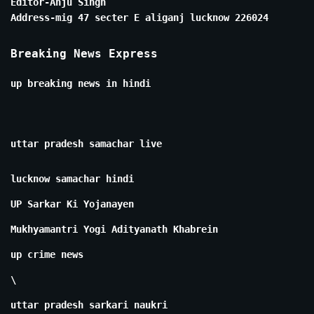
Editor-Anju Singh
Address-mig 47 secter E aliganj lucknow 226024
Breaking News Express
up breaking news in hindi
uttar pradesh samachar live
lucknow samachar hindi
UP Sarkar Ki Yojanayen
Mukhyamantri Yogi Adityanath Khabrein
up crime news
\
uttar pradesh sarkari naukri