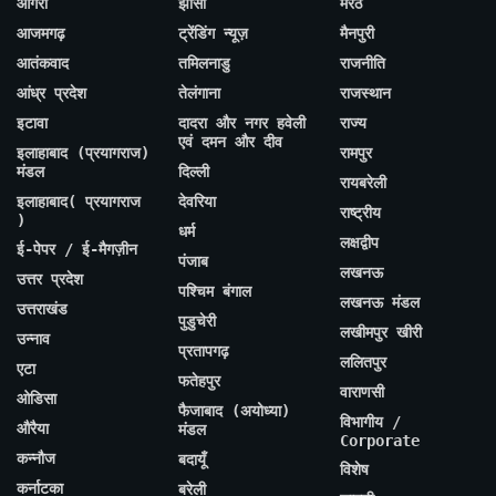
आगरा
झांसी
मेरठ
आजमगढ़
ट्रेंडिंग न्यूज़
मैनपुरी
आतंकवाद
तमिलनाडु
राजनीति
आंध्र प्रदेश
तेलंगाना
राजस्थान
इटावा
दादरा और नगर हवेली
राज्य
एवं दमन और दीव
इलाहाबाद (प्रयागराज)
रामपुर
मंडल
दिल्ली
रायबरेली
इलाहाबाद( प्रयागराज
देवरिया
राष्ट्रीय
)
धर्म
लक्षद्वीप
ई-पेपर / ई-मैगज़ीन
पंजाब
लखनऊ
उत्तर प्रदेश
पश्चिम बंगाल
लखनऊ मंडल
उत्तराखंड
पुडुचेरी
लखीमपुर खीरी
उन्नाव
प्रतापगढ़
ललितपुर
एटा
फतेहपुर
वाराणसी
ओडिसा
फैजाबाद (अयोध्या)
विभागीय /
औरैया
मंडल
Corporate
कन्नौज
बदायूँ
विशेष
कर्नाटका
बरेली