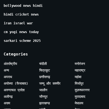
bollywood news hindi
hindi cricket news
iran israel war
cm yogi news today
sarkari scheme 2025
Categories
अंतर्राष्ट्रीय
चंदौली
मनोरंजन
अन्य
चित्रकूट
महाराष्ट्र
अपराध
छत्तीसगढ़
महोबा
अयोध्या (फैजाबाद)
जम्मू और कश्मीर
मिर्जापुर
अरुणाचल प्रदेश
जालौन
मुज़फ्फरनगर
अलीगढ़
जौनपुर
मुरादाबाद
असम
झारखण्ड
मेघालय