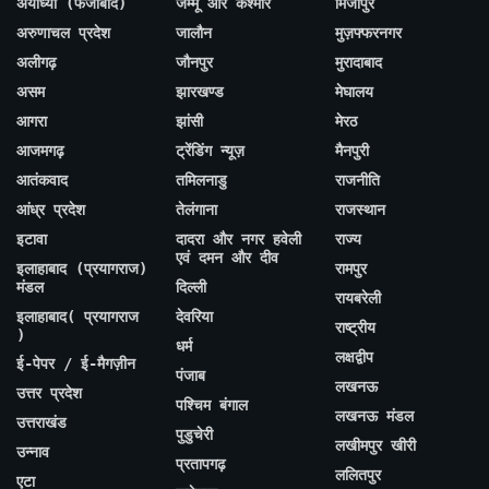
अयोध्या (फैजाबाद)
जम्मू और कश्मीर
मिर्जापुर
अरुणाचल प्रदेश
जालौन
मुज़फ्फरनगर
अलीगढ़
जौनपुर
मुरादाबाद
असम
झारखण्ड
मेघालय
आगरा
झांसी
मेरठ
आजमगढ़
ट्रेंडिंग न्यूज़
मैनपुरी
आतंकवाद
तमिलनाडु
राजनीति
आंध्र प्रदेश
तेलंगाना
राजस्थान
इटावा
दादरा और नगर हवेली
राज्य
एवं दमन और दीव
इलाहाबाद (प्रयागराज)
रामपुर
मंडल
दिल्ली
रायबरेली
इलाहाबाद( प्रयागराज
देवरिया
राष्ट्रीय
)
धर्म
लक्षद्वीप
ई-पेपर / ई-मैगज़ीन
पंजाब
लखनऊ
उत्तर प्रदेश
पश्चिम बंगाल
लखनऊ मंडल
उत्तराखंड
पुडुचेरी
लखीमपुर खीरी
उन्नाव
प्रतापगढ़
ललितपुर
एटा