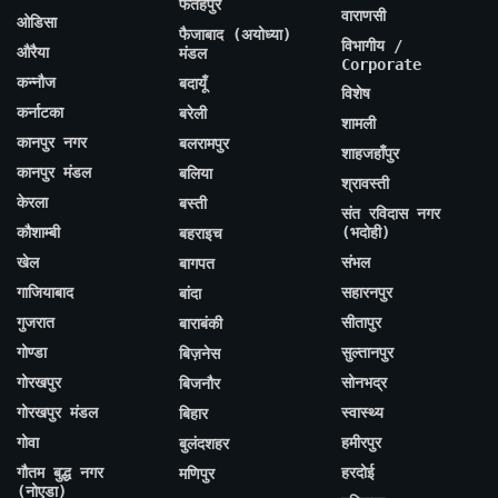
फतेहपुर
वाराणसी
ओडिसा
फैजाबाद (अयोध्या)
विभागीय /
औरैया
मंडल
Corporate
कन्नौज
बदायूँ
विशेष
कर्नाटका
बरेली
शामली
कानपुर नगर
बलरामपुर
शाहजहाँपुर
कानपुर मंडल
बलिया
श्रावस्ती
केरला
बस्ती
संत रविदास नगर
कौशाम्बी
(भदोही)
बहराइच
खेल
संभल
बागपत
गाजियाबाद
सहारनपुर
बांदा
गुजरात
सीतापुर
बाराबंकी
गोण्डा
सुल्तानपुर
बिज़नेस
गोरखपुर
सोनभद्र
बिजनौर
गोरखपुर मंडल
स्वास्थ्य
बिहार
गोवा
हमीरपुर
बुलंदशहर
गौतम बुद्ध नगर
हरदोई
मणिपुर
(नोएडा)