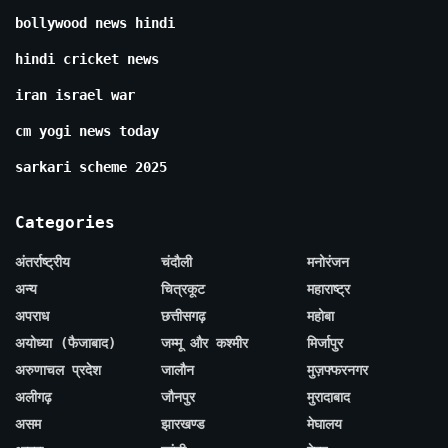
bollywood news hindi
hindi cricket news
iran israel war
cm yogi news today
sarkari scheme 2025
Categories
अंतर्राष्ट्रीय
चंदौली
मनोरंजन
अन्य
चित्रकूट
महाराष्ट्र
अपराध
छत्तीसगढ़
महोबा
अयोध्या (फैजाबाद)
जम्मू और कश्मीर
मिर्जापुर
अरुणाचल प्रदेश
जालौन
मुज़फ्फरनगर
अलीगढ़
जौनपुर
मुरादाबाद
असम
झारखण्ड
मेघालय