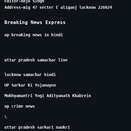
Editor-Anju Singh
Address-mig 47 secter E aliganj lucknow 226024
Breaking News Express
up breaking news in hindi
uttar pradesh samachar live
lucknow samachar hindi
UP Sarkar Ki Yojanayen
Mukhyamantri Yogi Adityanath Khabrein
up crime news
\
uttar pradesh sarkari naukri