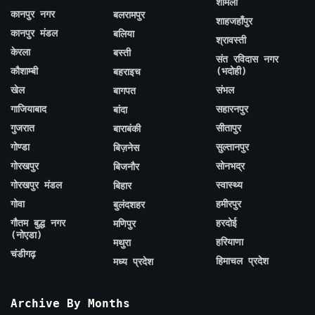
शामली
कानपुर नगर
बलरामपुर
शाहजहाँपुर
कानपुर मंडल
बलिया
श्रावस्ती
केरला
बस्ती
संत रविदास नगर
कौशाम्बी
(भदोही)
बहराइच
खेल
संभल
बागपत
गाजियाबाद
सहारनपुर
बांदा
गुजरात
सीतापुर
बाराबंकी
गोण्डा
सुल्तानपुर
बिज़नेस
गोरखपुर
सोनभद्र
बिजनौर
गोरखपुर मंडल
स्वास्थ्य
बिहार
गोवा
हमीरपुर
बुलंदशहर
गौतम बुद्ध नगर
हरदोई
मणिपुर
(नोएडा)
हरियाणा
मथुरा
चंडीगढ़
हिमाचल प्रदेश
मध्य प्रदेश
Archive By Months