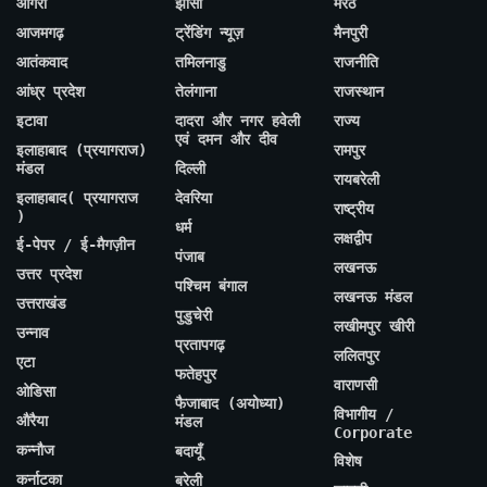
आगरा
झांसी
मेरठ
आजमगढ़
ट्रेंडिंग न्यूज़
मैनपुरी
आतंकवाद
तमिलनाडु
राजनीति
आंध्र प्रदेश
तेलंगाना
राजस्थान
इटावा
दादरा और नगर हवेली
राज्य
एवं दमन और दीव
इलाहाबाद (प्रयागराज)
रामपुर
मंडल
दिल्ली
रायबरेली
इलाहाबाद( प्रयागराज
देवरिया
राष्ट्रीय
)
धर्म
लक्षद्वीप
ई-पेपर / ई-मैगज़ीन
पंजाब
लखनऊ
उत्तर प्रदेश
पश्चिम बंगाल
लखनऊ मंडल
उत्तराखंड
पुडुचेरी
लखीमपुर खीरी
उन्नाव
प्रतापगढ़
ललितपुर
एटा
फतेहपुर
वाराणसी
ओडिसा
फैजाबाद (अयोध्या)
विभागीय /
औरैया
मंडल
Corporate
कन्नौज
बदायूँ
विशेष
कर्नाटका
बरेली