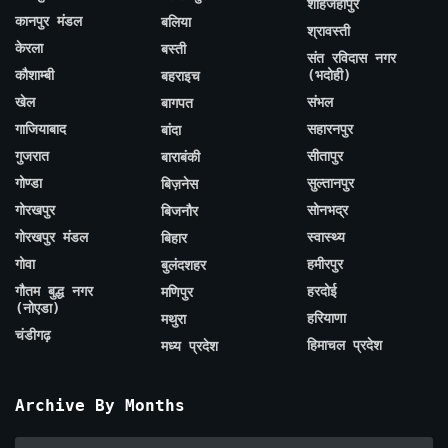
शाहजहाँपुर
कानपुर मंडल
बलिया
श्रावस्ती
केरला
बस्ती
संत रविदास नगर
कौशाम्बी
(भदोही)
बहराइच
खेल
संभल
बागपत
गाजियाबाद
सहारनपुर
बांदा
गुजरात
सीतापुर
बाराबंकी
गोण्डा
सुल्तानपुर
बिज़नेस
गोरखपुर
सोनभद्र
बिजनौर
गोरखपुर मंडल
स्वास्थ्य
बिहार
गोवा
हमीरपुर
बुलंदशहर
गौतम बुद्ध नगर
हरदोई
मणिपुर
(नोएडा)
हरियाणा
मथुरा
चंडीगढ़
हिमाचल प्रदेश
मध्य प्रदेश
Archive By Months
Archive