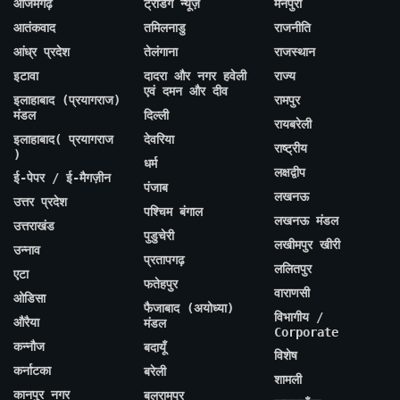
आजमगढ़
ट्रेंडिंग न्यूज़
मैनपुरी
आतंकवाद
तमिलनाडु
राजनीति
आंध्र प्रदेश
तेलंगाना
राजस्थान
इटावा
दादरा और नगर हवेली
राज्य
एवं दमन और दीव
इलाहाबाद (प्रयागराज)
रामपुर
मंडल
दिल्ली
रायबरेली
इलाहाबाद( प्रयागराज
देवरिया
राष्ट्रीय
)
धर्म
लक्षद्वीप
ई-पेपर / ई-मैगज़ीन
पंजाब
लखनऊ
उत्तर प्रदेश
पश्चिम बंगाल
लखनऊ मंडल
उत्तराखंड
पुडुचेरी
लखीमपुर खीरी
उन्नाव
प्रतापगढ़
ललितपुर
एटा
फतेहपुर
वाराणसी
ओडिसा
फैजाबाद (अयोध्या)
विभागीय /
औरैया
मंडल
Corporate
कन्नौज
बदायूँ
विशेष
कर्नाटका
बरेली
शामली
कानपुर नगर
बलरामपुर