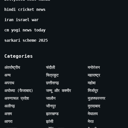
hindi cricket news
iran israel war
cm yogi news today
sarkari scheme 2025
Categories
अंतर्राष्ट्रीय
चंदौली
मनोरंजन
अन्य
चित्रकूट
महाराष्ट्र
अपराध
छत्तीसगढ़
महोबा
अयोध्या (फैजाबाद)
जम्मू और कश्मीर
मिर्जापुर
अरुणाचल प्रदेश
जालौन
मुज़फ्फरनगर
अलीगढ़
जौनपुर
मुरादाबाद
असम
झारखण्ड
मेघालय
आगरा
झांसी
मेरठ