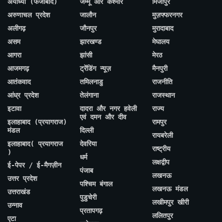
अयोध्या (फैजाबाद)
जम्मू और कश्मीर
मिर्जापुर
अरुणाचल प्रदेश
जालौन
मुज़फ्फरनगर
अलीगढ़
जौनपुर
मुरादाबाद
असम
झारखण्ड
मेघालय
आगरा
झांसी
मेरठ
आजमगढ़
ट्रेंडिंग न्यूज़
मैनपुरी
आतंकवाद
तमिलनाडु
राजनीति
आंध्र प्रदेश
तेलंगाना
राजस्थान
इटावा
दादरा और नगर हवेली
राज्य
एवं दमन और दीव
इलाहाबाद (प्रयागराज)
रामपुर
मंडल
दिल्ली
रायबरेली
इलाहाबाद( प्रयागराज
देवरिया
राष्ट्रीय
)
धर्म
लक्षद्वीप
ई-पेपर / ई-मैगज़ीन
पंजाब
लखनऊ
उत्तर प्रदेश
पश्चिम बंगाल
लखनऊ मंडल
उत्तराखंड
पुडुचेरी
लखीमपुर खीरी
उन्नाव
प्रतापगढ़
ललितपुर
एटा