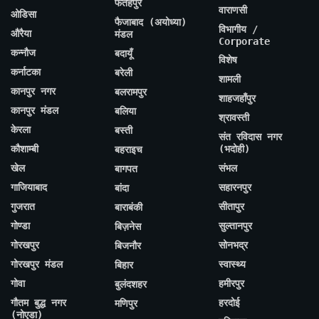
फतेहपुर
वाराणसी
ओडिसा
फैजाबाद (अयोध्या)
विभागीय /
औरैया
मंडल
Corporate
कन्नौज
बदायूँ
विशेष
कर्नाटका
बरेली
शामली
कानपुर नगर
बलरामपुर
शाहजहाँपुर
कानपुर मंडल
बलिया
श्रावस्ती
केरला
बस्ती
संत रविदास नगर
कौशाम्बी
(भदोही)
बहराइच
खेल
संभल
बागपत
गाजियाबाद
सहारनपुर
बांदा
गुजरात
सीतापुर
बाराबंकी
गोण्डा
सुल्तानपुर
बिज़नेस
गोरखपुर
सोनभद्र
बिजनौर
गोरखपुर मंडल
स्वास्थ्य
बिहार
गोवा
हमीरपुर
बुलंदशहर
गौतम बुद्ध नगर
हरदोई
मणिपुर
(नोएडा)