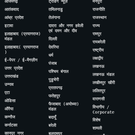
आजमगढ़
ट्रेंडिंग न्यूज़
मैनपुरी
आतंकवाद
तमिलनाडु
राजनीति
आंध्र प्रदेश
तेलंगाना
राजस्थान
इटावा
दादरा और नगर हवेली
राज्य
एवं दमन और दीव
इलाहाबाद (प्रयागराज)
रामपुर
मंडल
दिल्ली
रायबरेली
इलाहाबाद( प्रयागराज
देवरिया
राष्ट्रीय
)
धर्म
लक्षद्वीप
ई-पेपर / ई-मैगज़ीन
पंजाब
लखनऊ
उत्तर प्रदेश
पश्चिम बंगाल
लखनऊ मंडल
उत्तराखंड
पुडुचेरी
लखीमपुर खीरी
उन्नाव
प्रतापगढ़
ललितपुर
एटा
फतेहपुर
वाराणसी
ओडिसा
फैजाबाद (अयोध्या)
विभागीय /
औरैया
मंडल
Corporate
कन्नौज
बदायूँ
विशेष
कर्नाटका
बरेली
शामली
कानपुर नगर
बलरामपुर