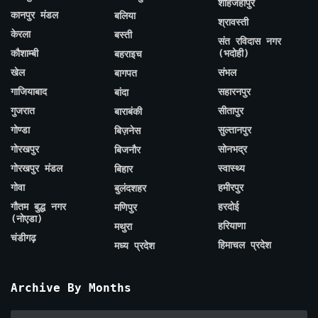
शाहजहाँपुर
कानपुर मंडल
बलिया
श्रावस्ती
केरला
बस्ती
संत रविदास नगर
कौशाम्बी
(भदोही)
बहराइच
खेल
संभल
बागपत
गाजियाबाद
सहारनपुर
बांदा
गुजरात
सीतापुर
बाराबंकी
गोण्डा
सुल्तानपुर
बिज़नेस
गोरखपुर
सोनभद्र
बिजनौर
गोरखपुर मंडल
स्वास्थ्य
बिहार
गोवा
हमीरपुर
बुलंदशहर
गौतम बुद्ध नगर
हरदोई
मणिपुर
(नोएडा)
हरियाणा
मथुरा
चंडीगढ़
हिमाचल प्रदेश
मध्य प्रदेश
Archive By Months
Archive