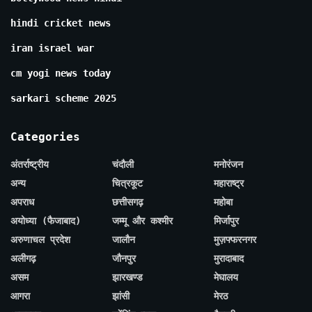
hindi cricket news
iran israel war
cm yogi news today
sarkari scheme 2025
Categories
अंतर्राष्ट्रीय
चंदौली
मनोरंजन
अन्य
चित्रकूट
महाराष्ट्र
अपराध
छत्तीसगढ़
महोबा
अयोध्या (फैजाबाद)
जम्मू और कश्मीर
मिर्जापुर
अरुणाचल प्रदेश
जालौन
मुज़फ्फरनगर
अलीगढ़
जौनपुर
मुरादाबाद
असम
झारखण्ड
मेघालय
आगरा
झांसी
मेरठ