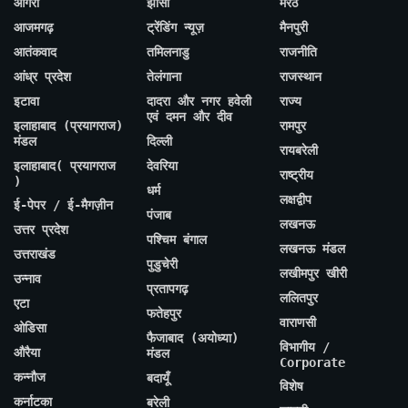
आगरा
झांसी
मेरठ
आजमगढ़
ट्रेंडिंग न्यूज़
मैनपुरी
आतंकवाद
तमिलनाडु
राजनीति
आंध्र प्रदेश
तेलंगाना
राजस्थान
इटावा
दादरा और नगर हवेली
राज्य
एवं दमन और दीव
इलाहाबाद (प्रयागराज)
रामपुर
मंडल
दिल्ली
रायबरेली
इलाहाबाद( प्रयागराज
देवरिया
राष्ट्रीय
)
धर्म
लक्षद्वीप
ई-पेपर / ई-मैगज़ीन
पंजाब
लखनऊ
उत्तर प्रदेश
पश्चिम बंगाल
लखनऊ मंडल
उत्तराखंड
पुडुचेरी
लखीमपुर खीरी
उन्नाव
प्रतापगढ़
ललितपुर
एटा
फतेहपुर
वाराणसी
ओडिसा
फैजाबाद (अयोध्या)
विभागीय /
औरैया
मंडल
Corporate
कन्नौज
बदायूँ
विशेष
कर्नाटका
बरेली