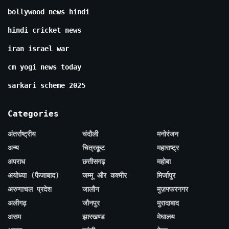
bollywood news hindi
hindi cricket news
iran israel war
cm yogi news today
sarkari scheme 2025
Categories
अंतर्राष्ट्रीय
चंदौली
मनोरंजन
अन्य
चित्रकूट
महाराष्ट्र
अपराध
छत्तीसगढ़
महोबा
अयोध्या (फैजाबाद)
जम्मू और कश्मीर
मिर्जापुर
अरुणाचल प्रदेश
जालौन
मुज़फ्फरनगर
अलीगढ़
जौनपुर
मुरादाबाद
असम
झारखण्ड
मेघालय