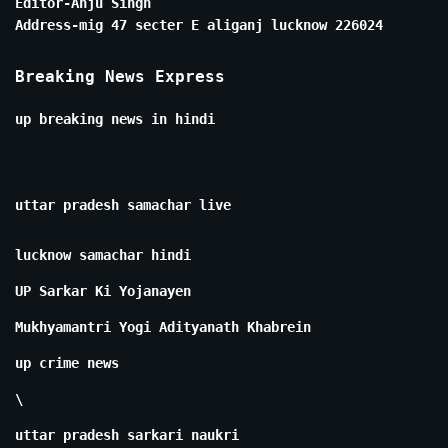
Editor-Anju Singh
Address-mig 47 secter E aliganj lucknow 226024
Breaking News Express
up breaking news in hindi
uttar pradesh samachar live
lucknow samachar hindi
UP Sarkar Ki Yojanayen
Mukhyamantri Yogi Adityanath Khabrein
up crime news
\
uttar pradesh sarkari naukri