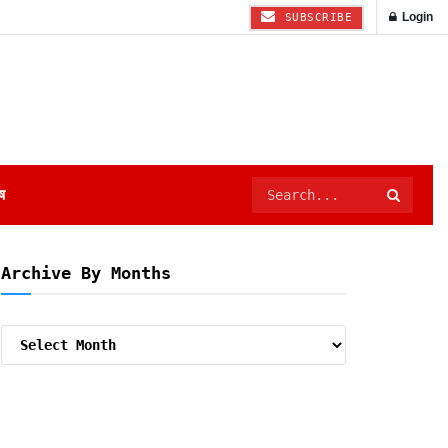
Login
SUBSCRIBE
ष
Archive By Months
Archive
By
Months