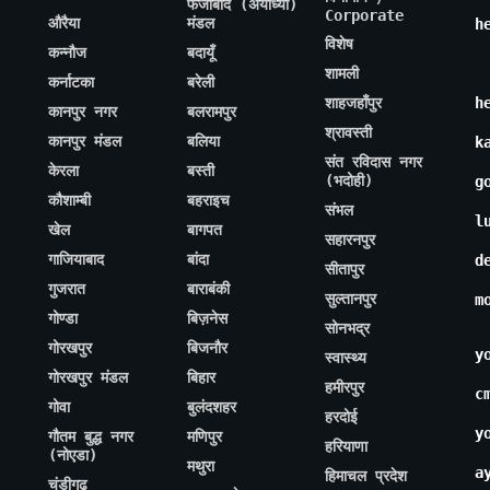
फैजाबाद (अयोध्या)
Corporate
औरैया
मंडल
h
विशेष
कन्नौज
बदायूँ
शामली
कर्नाटका
बरेली
शाहजहाँपुर
h
कानपुर नगर
बलरामपुर
श्रावस्ती
कानपुर मंडल
बलिया
k
संत रविदास नगर
केरला
बस्ती
(भदोही)
g
कौशाम्बी
बहराइच
संभल
l
खेल
बागपत
सहारनपुर
गाजियाबाद
बांदा
d
सीतापुर
गुजरात
बाराबंकी
सुल्तानपुर
m
गोण्डा
बिज़नेस
सोनभद्र
गोरखपुर
बिजनौर
y
स्वास्थ्य
गोरखपुर मंडल
बिहार
हमीरपुर
c
गोवा
बुलंदशहर
हरदोई
y
गौतम बुद्ध नगर
मणिपुर
हरियाणा
(नोएडा)
मथुरा
a
हिमाचल प्रदेश
चंडीगढ़