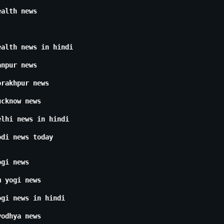
ealth news
ealth news in hindi
anpur news
orakhpur news
ucknow news
elhi news in hindi
odi news today
ogi news
m yogi news
ogi news in hindi
yodhya news