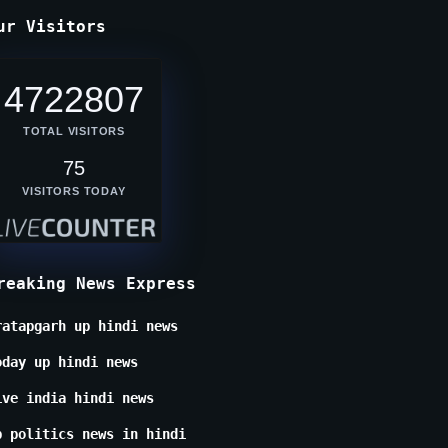
ur Visitors
4722807
TOTAL VISITORS
75
VISITORS TODAY
reaking News Express
ratapgarh up hindi news
oday up hindi news
ive india hindi news
p politics news in hindi