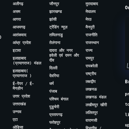
अलीगढ़
जौनपुर
मुरादाबाद
O
असम
झारखण्ड
मेघालय
आगरा
झांसी
मेरठ
आजमगढ़
ट्रेंडिंग न्यूज़
मैनपुरी
आतंकवाद
तमिलनाडु
राजनीति
)
आंध्र प्रदेश
तेलंगाना
राजस्थान
इटावा
दादरा और नगर
राज्य
हवेली एवं दमन और
इलाहाबाद
रामपुर
दीव
(प्रयागराज) मंडल
रायबरेली
दिल्ली
इलाहाबाद(
राष्ट्रीय
प्रयागराज )
देवरिया
B
लक्षद्वीप
ई-पेपर / ई-
धर्म
मैगज़ीन
लखनऊ
पंजाब
p
उत्तर प्रदेश
लखनऊ मंडल
पश्चिम बंगाल
उत्तराखंड
t
लखीमपुर खीरी
पुडुचेरी
उन्नाव
ललितपुर
प्रतापगढ़
l
एटा
वाराणसी
फतेहपुर
u
ओडिसा
विभागीय /