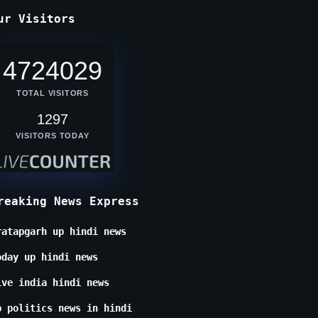
ur Visitors
4724029
TOTAL VISITORS
1297
VISITORS TODAY
reaking News Express
ratapgarh up hindi news
oday up hindi news
ive india hindi news
p politics news in hindi