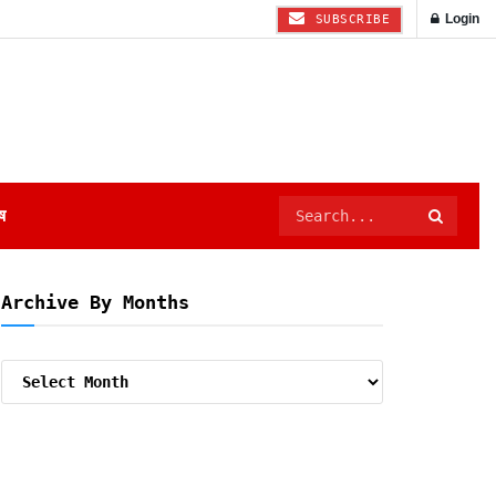
Login
SUBSCRIBE
ष
Archive By Months
Archive
By
Months