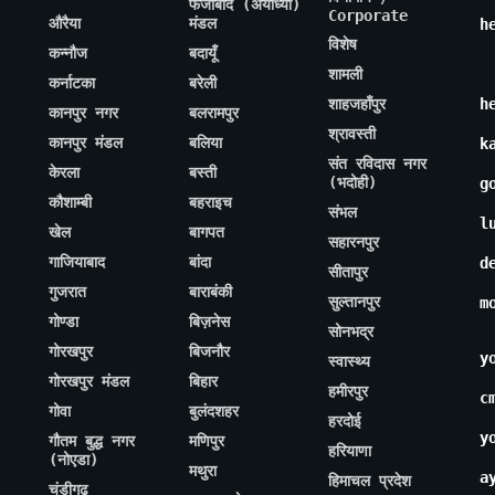
फैजाबाद (अयोध्या)
Corporate
औरैया
मंडल
h
विशेष
कन्नौज
बदायूँ
शामली
कर्नाटका
बरेली
शाहजहाँपुर
h
कानपुर नगर
बलरामपुर
श्रावस्ती
कानपुर मंडल
बलिया
k
संत रविदास नगर
केरला
बस्ती
(भदोही)
g
कौशाम्बी
बहराइच
संभल
l
खेल
बागपत
सहारनपुर
गाजियाबाद
बांदा
d
सीतापुर
गुजरात
बाराबंकी
सुल्तानपुर
m
गोण्डा
बिज़नेस
सोनभद्र
गोरखपुर
बिजनौर
y
स्वास्थ्य
गोरखपुर मंडल
बिहार
हमीरपुर
c
गोवा
बुलंदशहर
हरदोई
y
गौतम बुद्ध नगर
मणिपुर
हरियाणा
(नोएडा)
मथुरा
a
हिमाचल प्रदेश
चंडीगढ़