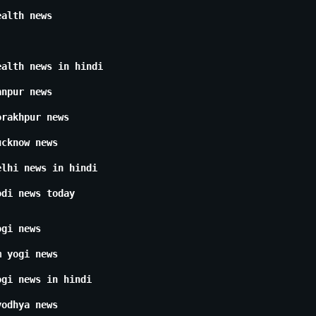
ealth news
ealth news in hindi
anpur news
orakhpur news
ucknow news
elhi news in hindi
odi news today
ogi news
m yogi news
ogi news in hindi
yodhya news