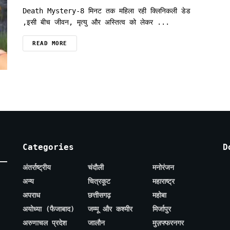
Death Mystery-8 मिनट तक महिला रही क्लिनिकली डेड
,इसी बीच जीवन, मृत्यु और अस्तित्व को लेकर ...
READ MORE
Categories
D
अंतर्राष्ट्रीय
चंदौली
मनोरंजन
अन्य
चित्रकूट
महाराष्ट्र
अपराध
छत्तीसगढ़
महोबा
अयोध्या (फैजाबाद)
जम्मू और कश्मीर
मिर्जापुर
अरुणाचल प्रदेश
जालौन
मुज़फ्फरनगर