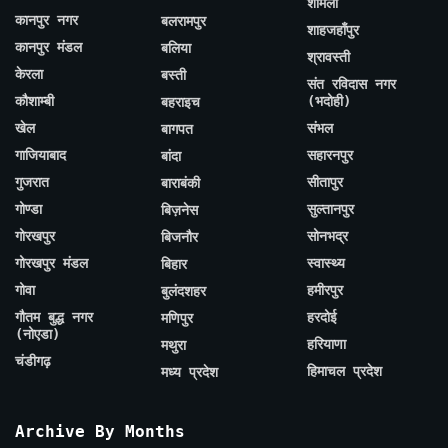
शामली
कानपुर नगर
बलरामपुर
शाहजहाँपुर
कानपुर मंडल
बलिया
श्रावस्ती
केरला
बस्ती
संत रविदास नगर
कौशाम्बी
(भदोही)
बहराइच
खेल
संभल
बागपत
गाजियाबाद
सहारनपुर
बांदा
गुजरात
सीतापुर
बाराबंकी
गोण्डा
सुल्तानपुर
बिज़नेस
गोरखपुर
सोनभद्र
बिजनौर
गोरखपुर मंडल
स्वास्थ्य
बिहार
गोवा
हमीरपुर
बुलंदशहर
गौतम बुद्ध नगर
हरदोई
मणिपुर
(नोएडा)
हरियाणा
मथुरा
चंडीगढ़
हिमाचल प्रदेश
मध्य प्रदेश
Archive By Months