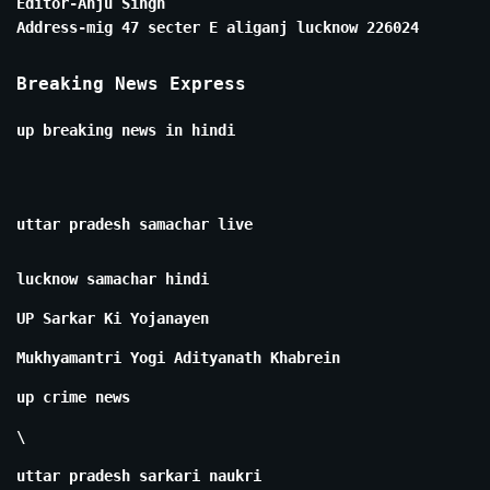
Editor-Anju Singh
Address-mig 47 secter E aliganj lucknow 226024
Breaking News Express
up breaking news in hindi
uttar pradesh samachar live
lucknow samachar hindi
UP Sarkar Ki Yojanayen
Mukhyamantri Yogi Adityanath Khabrein
up crime news
\
uttar pradesh sarkari naukri