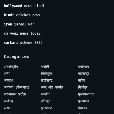
bollywood news hindi
hindi cricket news
iran israel war
cm yogi news today
sarkari scheme 2025
Categories
अंतर्राष्ट्रीय
चंदौली
मनोरंजन
अन्य
चित्रकूट
महाराष्ट्र
अपराध
छत्तीसगढ़
महोबा
अयोध्या (फैजाबाद)
जम्मू और कश्मीर
मिर्जापुर
अरुणाचल प्रदेश
जालौन
मुज़फ्फरनगर
अलीगढ़
जौनपुर
मुरादाबाद
असम
झारखण्ड
मेघालय