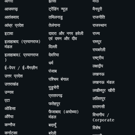
आगरा
झांसी
मेरठ
आजमगढ़
ट्रेंडिंग न्यूज़
मैनपुरी
आतंकवाद
तमिलनाडु
राजनीति
आंध्र प्रदेश
तेलंगाना
राजस्थान
इटावा
दादरा और नगर हवेली
राज्य
एवं दमन और दीव
इलाहाबाद (प्रयागराज)
रामपुर
मंडल
दिल्ली
रायबरेली
इलाहाबाद( प्रयागराज
देवरिया
राष्ट्रीय
)
धर्म
लक्षद्वीप
ई-पेपर / ई-मैगज़ीन
पंजाब
लखनऊ
उत्तर प्रदेश
पश्चिम बंगाल
लखनऊ मंडल
उत्तराखंड
पुडुचेरी
लखीमपुर खीरी
उन्नाव
प्रतापगढ़
ललितपुर
एटा
फतेहपुर
वाराणसी
ओडिसा
फैजाबाद (अयोध्या)
विभागीय /
औरैया
मंडल
Corporate
कन्नौज
बदायूँ
विशेष
कर्नाटका
बरेली