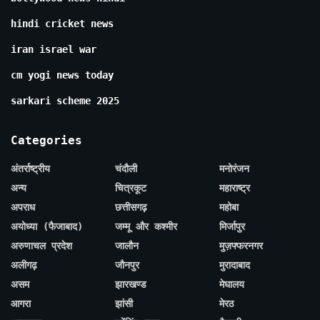
hindi cricket news
iran israel war
cm yogi news today
sarkari scheme 2025
Categories
अंतर्राष्ट्रीय
चंदौली
मनोरंजन
अन्य
चित्रकूट
महाराष्ट्र
अपराध
छत्तीसगढ़
महोबा
अयोध्या (फैजाबाद)
जम्मू और कश्मीर
मिर्जापुर
अरुणाचल प्रदेश
जालौन
मुज़फ्फरनगर
अलीगढ़
जौनपुर
मुरादाबाद
असम
झारखण्ड
मेघालय
आगरा
झांसी
मेरठ