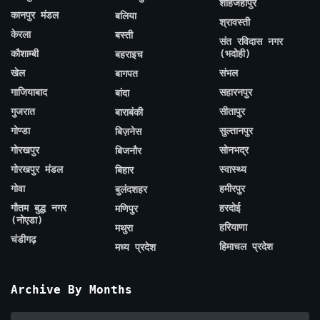
शाहजहाँपुर
कानपुर मंडल
बलिया
श्रावस्ती
केरला
बस्ती
संत रविदास नगर
कौशाम्बी
(भदोही)
बहराइच
खेल
संभल
बागपत
गाजियाबाद
सहारनपुर
बांदा
गुजरात
सीतापुर
बाराबंकी
गोण्डा
सुल्तानपुर
बिज़नेस
गोरखपुर
सोनभद्र
बिजनौर
गोरखपुर मंडल
स्वास्थ्य
बिहार
गोवा
हमीरपुर
बुलंदशहर
गौतम बुद्ध नगर
हरदोई
मणिपुर
(नोएडा)
हरियाणा
मथुरा
चंडीगढ़
हिमाचल प्रदेश
मध्य प्रदेश
Archive By Months
Archive