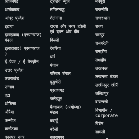
आजमगढ़
ट्रेंडिंग न्यूज़
मैनपुरी
आतंकवाद
तमिलनाडु
राजनीति
आंध्र प्रदेश
तेलंगाना
राजस्थान
इटावा
दादरा और नगर हवेली
राज्य
एवं दमन और दीव
इलाहाबाद (प्रयागराज)
रामपुर
मंडल
दिल्ली
रायबरेली
इलाहाबाद( प्रयागराज
देवरिया
राष्ट्रीय
)
धर्म
लक्षद्वीप
ई-पेपर / ई-मैगज़ीन
पंजाब
लखनऊ
उत्तर प्रदेश
पश्चिम बंगाल
लखनऊ मंडल
उत्तराखंड
पुडुचेरी
लखीमपुर खीरी
उन्नाव
प्रतापगढ़
ललितपुर
एटा
फतेहपुर
वाराणसी
ओडिसा
फैजाबाद (अयोध्या)
विभागीय /
औरैया
मंडल
Corporate
कन्नौज
बदायूँ
विशेष
कर्नाटका
बरेली
शामली
कानपुर नगर
बलरामपुर