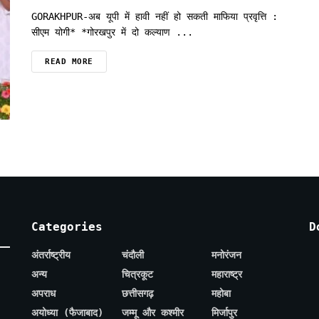
GORAKHPUR-अब यूपी में हावी नहीं हो सकती माफिया प्रवृत्ति :
सीएम योगी* *गोरखपुर में दो कल्याण ...
READ MORE
Categories
D
अंतर्राष्ट्रीय
चंदौली
मनोरंजन
अन्य
चित्रकूट
महाराष्ट्र
अपराध
छत्तीसगढ़
महोबा
अयोध्या (फैजाबाद)
जम्मू और कश्मीर
मिर्जापुर