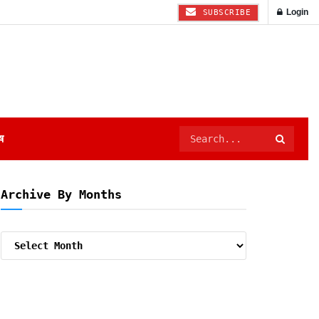
Login
SUBSCRIBE
ष
Archive By Months
Archive
By
Months