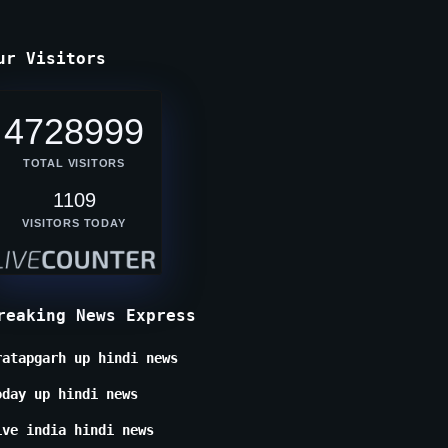
ur Visitors
4728999
TOTAL VISITORS
1109
VISITORS TODAY
reaking News Express
ratapgarh up hindi news
oday up hindi news
ive india hindi news