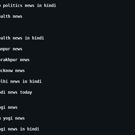
p politics news in hindi
ealth news
ealth news in hindi
anpur news
orakhpur news
ucknow news
elhi news in hindi
odi news today
ogi news
m yogi news
ogi news in hindi