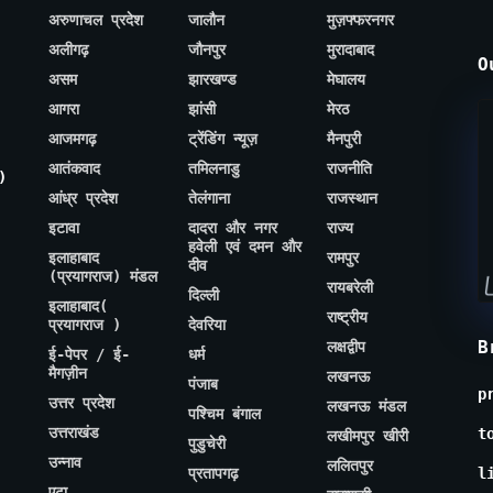
अरुणाचल प्रदेश
जालौन
मुज़फ्फरनगर
अलीगढ़
जौनपुर
मुरादाबाद
O
असम
झारखण्ड
मेघालय
आगरा
झांसी
मेरठ
आजमगढ़
ट्रेंडिंग न्यूज़
मैनपुरी
आतंकवाद
तमिलनाडु
राजनीति
)
आंध्र प्रदेश
तेलंगाना
राजस्थान
इटावा
दादरा और नगर
राज्य
हवेली एवं दमन और
इलाहाबाद
रामपुर
दीव
(प्रयागराज) मंडल
रायबरेली
दिल्ली
इलाहाबाद(
राष्ट्रीय
प्रयागराज )
देवरिया
B
लक्षद्वीप
ई-पेपर / ई-
धर्म
मैगज़ीन
लखनऊ
पंजाब
p
उत्तर प्रदेश
लखनऊ मंडल
पश्चिम बंगाल
उत्तराखंड
t
लखीमपुर खीरी
पुडुचेरी
उन्नाव
ललितपुर
प्रतापगढ़
l
एटा