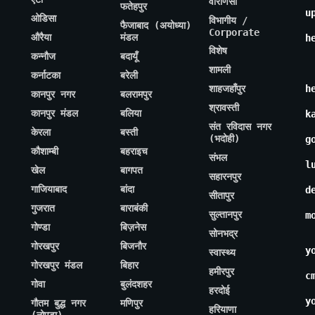
वाराणसी
फतेहपुर
u
ओडिसा
विभागीय /
फैजाबाद (अयोध्या)
Corporate
औरैया
मंडल
h
विशेष
कन्नौज
बदायूँ
शामली
कर्नाटका
बरेली
शाहजहाँपुर
h
कानपुर नगर
बलरामपुर
श्रावस्ती
कानपुर मंडल
बलिया
k
संत रविदास नगर
केरला
बस्ती
(भदोही)
g
कौशाम्बी
बहराइच
संभल
l
खेल
बागपत
सहारनपुर
गाजियाबाद
बांदा
d
सीतापुर
गुजरात
बाराबंकी
सुल्तानपुर
m
गोण्डा
बिज़नेस
सोनभद्र
गोरखपुर
बिजनौर
y
स्वास्थ्य
गोरखपुर मंडल
बिहार
हमीरपुर
c
गोवा
बुलंदशहर
हरदोई
y
गौतम बुद्ध नगर
मणिपुर
हरियाणा