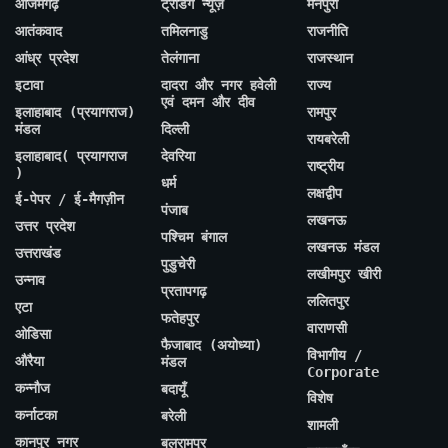
आजमगढ़
ट्रेंडिंग न्यूज़
मैनपुरी
आतंकवाद
तमिलनाडु
राजनीति
आंध्र प्रदेश
तेलंगाना
राजस्थान
इटावा
दादरा और नगर हवेली
राज्य
एवं दमन और दीव
इलाहाबाद (प्रयागराज)
रामपुर
मंडल
दिल्ली
रायबरेली
इलाहाबाद( प्रयागराज
देवरिया
राष्ट्रीय
)
धर्म
लक्षद्वीप
ई-पेपर / ई-मैगज़ीन
पंजाब
लखनऊ
उत्तर प्रदेश
पश्चिम बंगाल
लखनऊ मंडल
उत्तराखंड
पुडुचेरी
लखीमपुर खीरी
उन्नाव
प्रतापगढ़
ललितपुर
एटा
फतेहपुर
वाराणसी
ओडिसा
फैजाबाद (अयोध्या)
विभागीय /
औरैया
मंडल
Corporate
कन्नौज
बदायूँ
विशेष
कर्नाटका
बरेली
शामली
कानपुर नगर
बलरामपुर