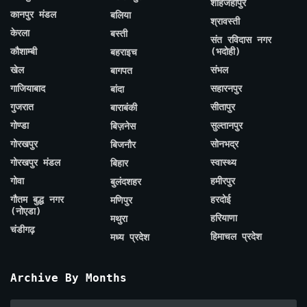
शाहजहाँपुर
कानपुर मंडल
बलिया
श्रावस्ती
केरला
बस्ती
संत रविदास नगर
कौशाम्बी
(भदोही)
बहराइच
खेल
संभल
बागपत
गाजियाबाद
सहारनपुर
बांदा
गुजरात
सीतापुर
बाराबंकी
गोण्डा
सुल्तानपुर
बिज़नेस
गोरखपुर
सोनभद्र
बिजनौर
गोरखपुर मंडल
स्वास्थ्य
बिहार
गोवा
हमीरपुर
बुलंदशहर
गौतम बुद्ध नगर
हरदोई
मणिपुर
(नोएडा)
हरियाणा
मथुरा
चंडीगढ़
हिमाचल प्रदेश
मध्य प्रदेश
Archive By Months
Archive