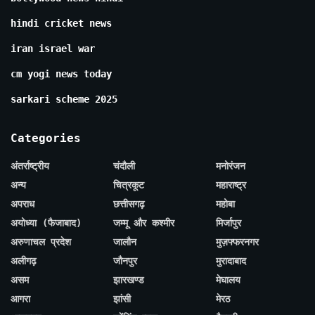
hindi cricket news
iran israel war
cm yogi news today
sarkari scheme 2025
Categories
अंतर्राष्ट्रीय
चंदौली
मनोरंजन
अन्य
चित्रकूट
महाराष्ट्र
अपराध
छत्तीसगढ़
महोबा
अयोध्या (फैजाबाद)
जम्मू और कश्मीर
मिर्जापुर
अरुणाचल प्रदेश
जालौन
मुज़फ्फरनगर
अलीगढ़
जौनपुर
मुरादाबाद
असम
झारखण्ड
मेघालय
आगरा
झांसी
मेरठ