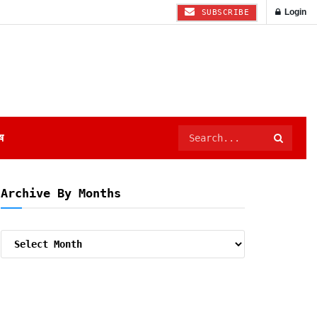
Login
SUBSCRIBE
ष
Archive By Months
Archive
By
Months