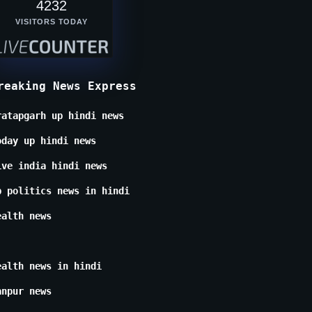
4232
VISITORS TODAY
reaking News Express
ratapgarh up hindi news
oday up hindi news
ive india hindi news
p politics news in hindi
ealth news
ealth news in hindi
anpur news