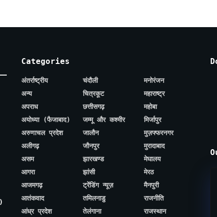
Categories
D
अंतर्राष्ट्रीय
चंदौली
मनोरंजन
अन्य
चित्रकूट
महाराष्ट्र
अपराध
छत्तीसगढ़
महोबा
अयोध्या (फैजाबाद)
जम्मू और कश्मीर
मिर्जापुर
अरुणाचल प्रदेश
जालौन
मुज़फ्फरनगर
अलीगढ़
जौनपुर
मुरादाबाद
O
असम
झारखण्ड
मेघालय
आगरा
झांसी
मेरठ
आजमगढ़
ट्रेंडिंग न्यूज़
मैनपुरी
आतंकवाद
तमिलनाडु
राजनीति
)
आंध्र प्रदेश
तेलंगाना
राजस्थान