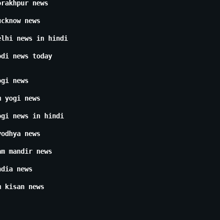
orakhpur news
ucknow news
elhi news in hindi
odi news today
ogi news
m yogi news
ogi news in hindi
yodhya news
am mandir news
ndia news
m kisan news