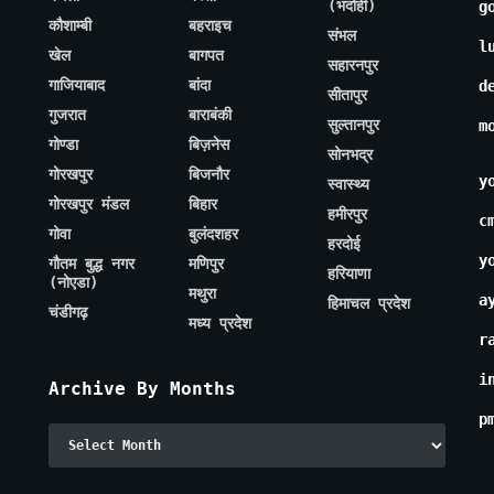
(भदोही)
g
कौशाम्बी
बहराइच
संभल
l
खेल
बागपत
सहारनपुर
गाजियाबाद
बांदा
d
सीतापुर
गुजरात
बाराबंकी
सुल्तानपुर
m
गोण्डा
बिज़नेस
सोनभद्र
गोरखपुर
बिजनौर
y
स्वास्थ्य
गोरखपुर मंडल
बिहार
हमीरपुर
c
गोवा
बुलंदशहर
हरदोई
y
गौतम बुद्ध नगर
मणिपुर
हरियाणा
(नोएडा)
मथुरा
a
हिमाचल प्रदेश
चंडीगढ़
मध्य प्रदेश
r
i
Archive By Months
p
Archive
By
Months