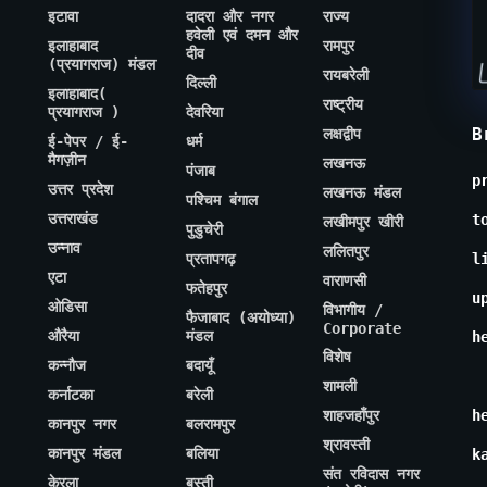
इटावा
दादरा और नगर
राज्य
हवेली एवं दमन और
इलाहाबाद
रामपुर
दीव
(प्रयागराज) मंडल
रायबरेली
दिल्ली
इलाहाबाद(
राष्ट्रीय
प्रयागराज )
देवरिया
B
लक्षद्वीप
ई-पेपर / ई-
धर्म
मैगज़ीन
लखनऊ
पंजाब
p
उत्तर प्रदेश
लखनऊ मंडल
पश्चिम बंगाल
उत्तराखंड
t
लखीमपुर खीरी
पुडुचेरी
उन्नाव
ललितपुर
प्रतापगढ़
l
एटा
वाराणसी
फतेहपुर
u
ओडिसा
विभागीय /
फैजाबाद (अयोध्या)
Corporate
औरैया
मंडल
h
विशेष
कन्नौज
बदायूँ
शामली
कर्नाटका
बरेली
शाहजहाँपुर
h
कानपुर नगर
बलरामपुर
श्रावस्ती
कानपुर मंडल
बलिया
k
संत रविदास नगर
केरला
बस्ती