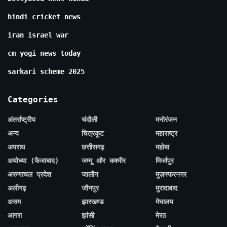
hindi cricket news
iran israel war
cm yogi news today
sarkari scheme 2025
Categories
अंतर्राष्ट्रीय
चंदौली
मनोरंजन
अन्य
चित्रकूट
महाराष्ट्र
अपराध
छत्तीसगढ़
महोबा
अयोध्या (फैजाबाद)
जम्मू और कश्मीर
मिर्जापुर
अरुणाचल प्रदेश
जालौन
मुज़फ्फरनगर
अलीगढ़
जौनपुर
मुरादाबाद
असम
झारखण्ड
मेघालय
आगरा
झांसी
मेरठ