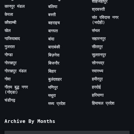
शाहजहाँपुर
कानपुर मंडल
बलिया
श्रावस्ती
केरला
बस्ती
संत रविदास नगर
कौशाम्बी
(भदोही)
बहराइच
खेल
संभल
बागपत
गाजियाबाद
सहारनपुर
बांदा
गुजरात
सीतापुर
बाराबंकी
गोण्डा
सुल्तानपुर
बिज़नेस
गोरखपुर
सोनभद्र
बिजनौर
गोरखपुर मंडल
स्वास्थ्य
बिहार
गोवा
हमीरपुर
बुलंदशहर
गौतम बुद्ध नगर
हरदोई
मणिपुर
(नोएडा)
हरियाणा
मथुरा
चंडीगढ़
हिमाचल प्रदेश
मध्य प्रदेश
Archive By Months
Archive