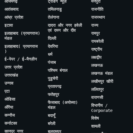
आजमगढ़
ट्रेंडिंग न्यूज़
मैनपुरी
आतंकवाद
तमिलनाडु
राजनीति
आंध्र प्रदेश
तेलंगाना
राजस्थान
इटावा
दादरा और नगर हवेली
राज्य
एवं दमन और दीव
इलाहाबाद (प्रयागराज)
रामपुर
मंडल
दिल्ली
रायबरेली
इलाहाबाद( प्रयागराज
देवरिया
राष्ट्रीय
)
धर्म
लक्षद्वीप
ई-पेपर / ई-मैगज़ीन
पंजाब
लखनऊ
उत्तर प्रदेश
पश्चिम बंगाल
लखनऊ मंडल
उत्तराखंड
पुडुचेरी
लखीमपुर खीरी
उन्नाव
प्रतापगढ़
ललितपुर
एटा
फतेहपुर
वाराणसी
ओडिसा
फैजाबाद (अयोध्या)
विभागीय /
औरैया
मंडल
Corporate
कन्नौज
बदायूँ
विशेष
कर्नाटका
बरेली
शामली
कानपुर नगर
बलरामपुर