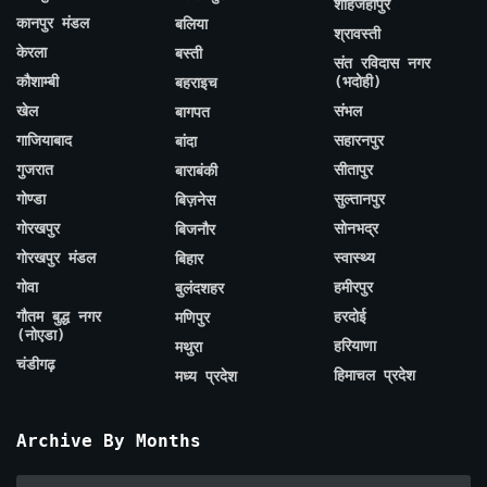
शाहजहाँपुर
कानपुर मंडल
बलिया
श्रावस्ती
केरला
बस्ती
संत रविदास नगर
कौशाम्बी
(भदोही)
बहराइच
खेल
संभल
बागपत
गाजियाबाद
सहारनपुर
बांदा
गुजरात
सीतापुर
बाराबंकी
गोण्डा
सुल्तानपुर
बिज़नेस
गोरखपुर
सोनभद्र
बिजनौर
गोरखपुर मंडल
स्वास्थ्य
बिहार
गोवा
हमीरपुर
बुलंदशहर
गौतम बुद्ध नगर
हरदोई
मणिपुर
(नोएडा)
हरियाणा
मथुरा
चंडीगढ़
हिमाचल प्रदेश
मध्य प्रदेश
Archive By Months
Archive