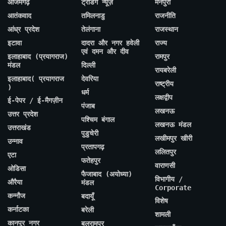
आजमगढ़
ट्रेंडिंग न्यूज़
मैनपुरी
आतंकवाद
तमिलनाडु
राजनीति
आंध्र प्रदेश
तेलंगाना
राजस्थान
इटावा
दादरा और नगर हवेली
राज्य
एवं दमन और दीव
इलाहाबाद (प्रयागराज)
रामपुर
मंडल
दिल्ली
रायबरेली
इलाहाबाद( प्रयागराज
देवरिया
राष्ट्रीय
)
धर्म
लक्षद्वीप
ई-पेपर / ई-मैगज़ीन
पंजाब
लखनऊ
उत्तर प्रदेश
पश्चिम बंगाल
लखनऊ मंडल
उत्तराखंड
पुडुचेरी
लखीमपुर खीरी
उन्नाव
प्रतापगढ़
ललितपुर
एटा
फतेहपुर
वाराणसी
ओडिसा
फैजाबाद (अयोध्या)
विभागीय /
औरैया
मंडल
Corporate
कन्नौज
बदायूँ
विशेष
कर्नाटका
बरेली
शामली
कानपुर नगर
बलरामपुर