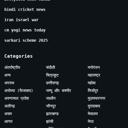
hindi cricket news
iran israel war
cm yogi news today
sarkari scheme 2025
Categories
अंतर्राष्ट्रीय
चंदौली
मनोरंजन
अन्य
चित्रकूट
महाराष्ट्र
अपराध
छत्तीसगढ़
महोबा
अयोध्या (फैजाबाद)
जम्मू और कश्मीर
मिर्जापुर
अरुणाचल प्रदेश
जालौन
मुज़फ्फरनगर
अलीगढ़
जौनपुर
मुरादाबाद
असम
झारखण्ड
मेघालय
आगरा
झांसी
मेरठ