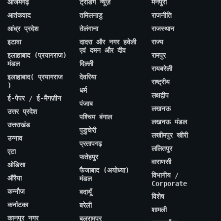
आजमगढ़
ट्रेंडिंग न्यूज़
मैनपुरी
आतंकवाद
तमिलनाडु
राजनीति
आंध्र प्रदेश
तेलंगाना
राजस्थान
इटावा
दादरा और नगर हवेली
राज्य
एवं दमन और दीव
इलाहाबाद (प्रयागराज)
रामपुर
मंडल
दिल्ली
रायबरेली
इलाहाबाद( प्रयागराज
देवरिया
राष्ट्रीय
)
धर्म
लक्षद्वीप
ई-पेपर / ई-मैगज़ीन
पंजाब
लखनऊ
उत्तर प्रदेश
पश्चिम बंगाल
लखनऊ मंडल
उत्तराखंड
पुडुचेरी
लखीमपुर खीरी
उन्नाव
प्रतापगढ़
ललितपुर
एटा
फतेहपुर
वाराणसी
ओडिसा
फैजाबाद (अयोध्या)
विभागीय /
औरैया
मंडल
Corporate
कन्नौज
बदायूँ
विशेष
कर्नाटका
बरेली
शामली
कानपुर नगर
बलरामपुर