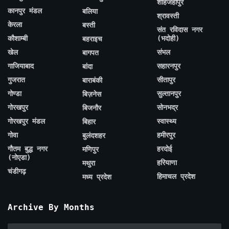
शाहजहाँपुर
कानपुर मंडल
बलिया
श्रावस्ती
केरला
बस्ती
संत रविदास नगर
कौशाम्बी
(भदोही)
बहराइच
खेल
संभल
बागपत
गाजियाबाद
सहारनपुर
बांदा
गुजरात
सीतापुर
बाराबंकी
गोण्डा
सुल्तानपुर
बिज़नेस
गोरखपुर
सोनभद्र
बिजनौर
गोरखपुर मंडल
स्वास्थ्य
बिहार
गोवा
हमीरपुर
बुलंदशहर
गौतम बुद्ध नगर
हरदोई
मणिपुर
(नोएडा)
हरियाणा
मथुरा
चंडीगढ़
हिमाचल प्रदेश
मध्य प्रदेश
Archive By Months
Archive