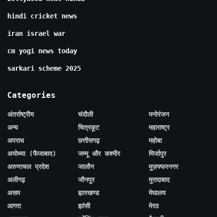
hindi cricket news
iran israel war
cm yogi news today
sarkari scheme 2025
Categories
अंतर्राष्ट्रीय
चंदौली
मनोरंजन
अन्य
चित्रकूट
महाराष्ट्र
अपराध
छत्तीसगढ़
महोबा
अयोध्या (फैजाबाद)
जम्मू और कश्मीर
मिर्जापुर
अरुणाचल प्रदेश
जालौन
मुज़फ्फरनगर
अलीगढ़
जौनपुर
मुरादाबाद
असम
झारखण्ड
मेघालय
आगरा
झांसी
मेरठ