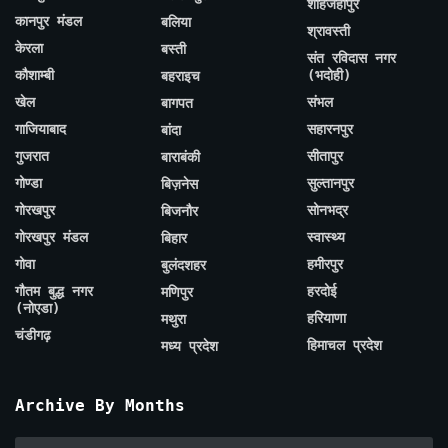
शाहजहाँपुर
कानपुर मंडल
बलिया
श्रावस्ती
केरला
बस्ती
संत रविदास नगर
कौशाम्बी
(भदोही)
बहराइच
खेल
संभल
बागपत
गाजियाबाद
सहारनपुर
बांदा
गुजरात
सीतापुर
बाराबंकी
गोण्डा
सुल्तानपुर
बिज़नेस
गोरखपुर
सोनभद्र
बिजनौर
गोरखपुर मंडल
स्वास्थ्य
बिहार
गोवा
हमीरपुर
बुलंदशहर
गौतम बुद्ध नगर
हरदोई
मणिपुर
(नोएडा)
हरियाणा
मथुरा
चंडीगढ़
हिमाचल प्रदेश
मध्य प्रदेश
Archive By Months
Archive