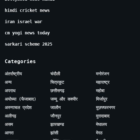
hindi cricket news
iran israel war
cm yogi news today
sarkari scheme 2025
Categories
अंतर्राष्ट्रीय
चंदौली
मनोरंजन
अन्य
चित्रकूट
महाराष्ट्र
अपराध
छत्तीसगढ़
महोबा
अयोध्या (फैजाबाद)
जम्मू और कश्मीर
मिर्जापुर
अरुणाचल प्रदेश
जालौन
मुज़फ्फरनगर
अलीगढ़
जौनपुर
मुरादाबाद
असम
झारखण्ड
मेघालय
आगरा
झांसी
मेरठ