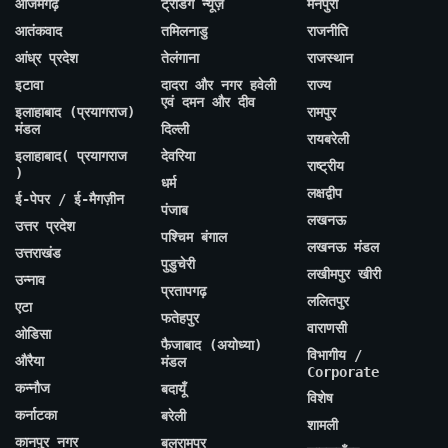
आजमगढ़
ट्रेंडिंग न्यूज़
मैनपुरी
आतंकवाद
तमिलनाडु
राजनीति
आंध्र प्रदेश
तेलंगाना
राजस्थान
इटावा
दादरा और नगर हवेली
राज्य
एवं दमन और दीव
इलाहाबाद (प्रयागराज)
रामपुर
मंडल
दिल्ली
रायबरेली
इलाहाबाद( प्रयागराज
देवरिया
राष्ट्रीय
)
धर्म
लक्षद्वीप
ई-पेपर / ई-मैगज़ीन
पंजाब
लखनऊ
उत्तर प्रदेश
पश्चिम बंगाल
लखनऊ मंडल
उत्तराखंड
पुडुचेरी
लखीमपुर खीरी
उन्नाव
प्रतापगढ़
ललितपुर
एटा
फतेहपुर
वाराणसी
ओडिसा
फैजाबाद (अयोध्या)
विभागीय /
औरैया
मंडल
Corporate
कन्नौज
बदायूँ
विशेष
कर्नाटका
बरेली
शामली
कानपुर नगर
बलरामपुर