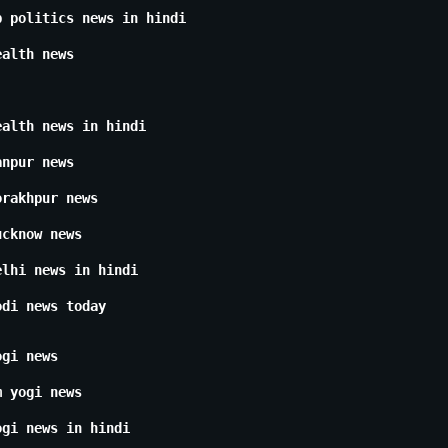
p politics news in hindi
ealth news
ealth news in hindi
anpur news
orakhpur news
ucknow news
elhi news in hindi
odi news today
ogi news
m yogi news
ogi news in hindi