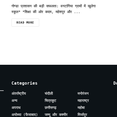
गोण्डा प्रशासन की बड़ी सफलता: वनटांगिया ग्रामों में खुलेगा
स्कूल* *शिक्षा की ओर कदम, महेशपुर और ...
READ MORE
Categories
D
अंतर्राष्ट्रीय
चंदौली
मनोरंजन
अन्य
चित्रकूट
महाराष्ट्र
अपराध
छत्तीसगढ़
महोबा
अयोध्या (फैजाबाद)
जम्मू और कश्मीर
मिर्जापुर