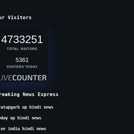
ur Visitors
4733251
TOTAL VISITORS
5361
VISITORS TODAY
reaking News Express
ratapgarh up hindi news
oday up hindi news
ive india hindi news