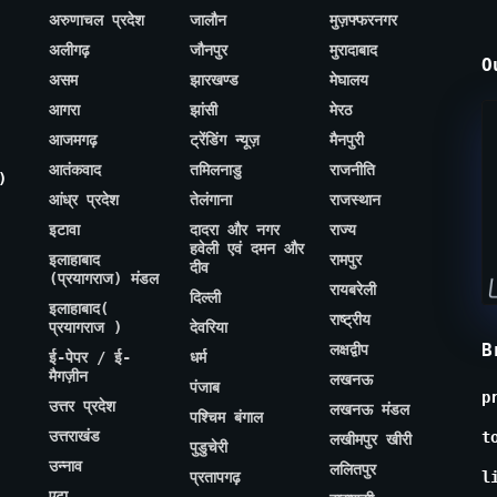
अरुणाचल प्रदेश
जालौन
मुज़फ्फरनगर
अलीगढ़
जौनपुर
मुरादाबाद
O
असम
झारखण्ड
मेघालय
आगरा
झांसी
मेरठ
आजमगढ़
ट्रेंडिंग न्यूज़
मैनपुरी
आतंकवाद
तमिलनाडु
राजनीति
)
आंध्र प्रदेश
तेलंगाना
राजस्थान
इटावा
दादरा और नगर
राज्य
हवेली एवं दमन और
इलाहाबाद
रामपुर
दीव
(प्रयागराज) मंडल
रायबरेली
दिल्ली
इलाहाबाद(
राष्ट्रीय
प्रयागराज )
देवरिया
B
लक्षद्वीप
ई-पेपर / ई-
धर्म
मैगज़ीन
लखनऊ
पंजाब
p
उत्तर प्रदेश
लखनऊ मंडल
पश्चिम बंगाल
उत्तराखंड
t
लखीमपुर खीरी
पुडुचेरी
उन्नाव
ललितपुर
प्रतापगढ़
l
एटा