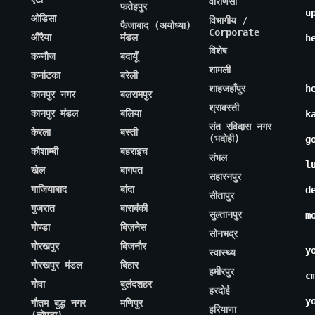
वाराणसी
फतेहपुर
u
ओडिसा
विभागीय /
फैजाबाद (अयोध्या)
Corporate
औरैया
मंडल
h
विशेष
कन्नौज
बदायूँ
शामली
कर्नाटका
बरेली
शाहजहाँपुर
h
कानपुर नगर
बलरामपुर
श्रावस्ती
कानपुर मंडल
बलिया
k
संत रविदास नगर
केरला
बस्ती
(भदोही)
g
कौशाम्बी
बहराइच
संभल
l
खेल
बागपत
सहारनपुर
गाजियाबाद
बांदा
d
सीतापुर
गुजरात
बाराबंकी
सुल्तानपुर
m
गोण्डा
बिज़नेस
सोनभद्र
गोरखपुर
बिजनौर
y
स्वास्थ्य
गोरखपुर मंडल
बिहार
हमीरपुर
c
गोवा
बुलंदशहर
हरदोई
y
गौतम बुद्ध नगर
मणिपुर
हरियाणा