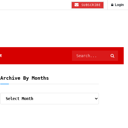
Login
SUBSCRIBE
ष
Archive By Months
Archive
By
Months