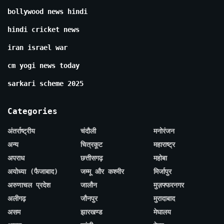
bollywood news hindi
hindi cricket news
iran israel war
cm yogi news today
sarkari scheme 2025
Categories
अंतर्राष्ट्रीय
चंदौली
मनोरंजन
अन्य
चित्रकूट
महाराष्ट्र
अपराध
छत्तीसगढ़
महोबा
अयोध्या (फैजाबाद)
जम्मू और कश्मीर
मिर्जापुर
अरुणाचल प्रदेश
जालौन
मुज़फ्फरनगर
अलीगढ़
जौनपुर
मुरादाबाद
असम
झारखण्ड
मेघालय