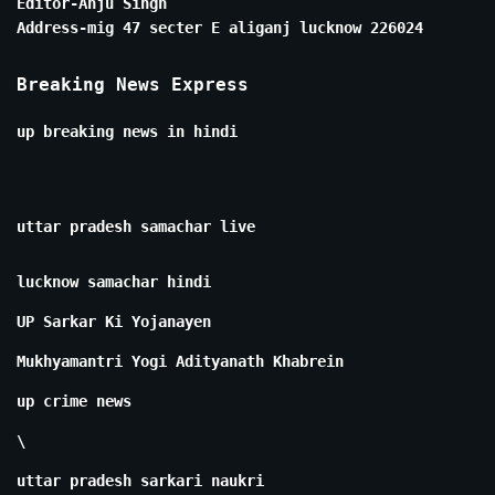
Editor-Anju Singh
Address-mig 47 secter E aliganj lucknow 226024
Breaking News Express
up breaking news in hindi
uttar pradesh samachar live
lucknow samachar hindi
UP Sarkar Ki Yojanayen
Mukhyamantri Yogi Adityanath Khabrein
up crime news
\
uttar pradesh sarkari naukri