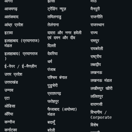
आगरा
झांसी
मेरठ
आजमगढ़
ट्रेंडिंग न्यूज़
मैनपुरी
आतंकवाद
तमिलनाडु
राजनीति
आंध्र प्रदेश
तेलंगाना
राजस्थान
इटावा
दादरा और नगर हवेली
राज्य
एवं दमन और दीव
इलाहाबाद (प्रयागराज)
रामपुर
मंडल
दिल्ली
रायबरेली
इलाहाबाद( प्रयागराज
देवरिया
राष्ट्रीय
)
धर्म
लक्षद्वीप
ई-पेपर / ई-मैगज़ीन
पंजाब
लखनऊ
उत्तर प्रदेश
पश्चिम बंगाल
लखनऊ मंडल
उत्तराखंड
पुडुचेरी
लखीमपुर खीरी
उन्नाव
प्रतापगढ़
ललितपुर
एटा
फतेहपुर
वाराणसी
ओडिसा
फैजाबाद (अयोध्या)
विभागीय /
औरैया
मंडल
Corporate
कन्नौज
बदायूँ
विशेष
कर्नाटका
बरेली