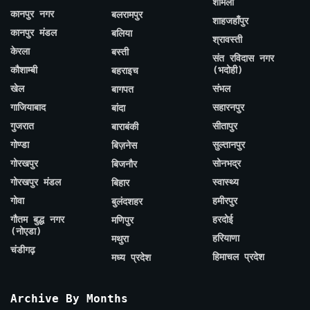
शामली
कानपुर नगर
बलरामपुर
शाहजहाँपुर
कानपुर मंडल
बलिया
श्रावस्ती
केरला
बस्ती
संत रविदास नगर
कौशाम्बी
(भदोही)
बहराइच
खेल
संभल
बागपत
गाजियाबाद
सहारनपुर
बांदा
गुजरात
सीतापुर
बाराबंकी
गोण्डा
सुल्तानपुर
बिज़नेस
गोरखपुर
सोनभद्र
बिजनौर
गोरखपुर मंडल
स्वास्थ्य
बिहार
गोवा
हमीरपुर
बुलंदशहर
गौतम बुद्ध नगर
हरदोई
मणिपुर
(नोएडा)
हरियाणा
मथुरा
चंडीगढ़
हिमाचल प्रदेश
मध्य प्रदेश
Archive By Months