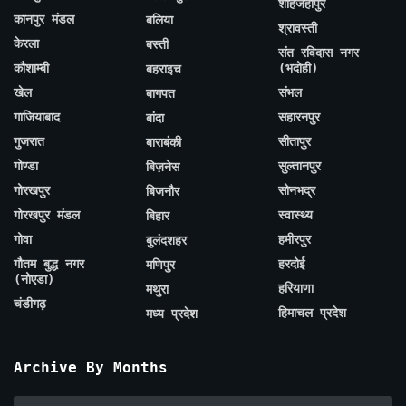
शाहजहाँपुर
कानपुर मंडल
बलिया
श्रावस्ती
केरला
बस्ती
संत रविदास नगर
कौशाम्बी
(भदोही)
बहराइच
खेल
संभल
बागपत
गाजियाबाद
सहारनपुर
बांदा
गुजरात
सीतापुर
बाराबंकी
गोण्डा
सुल्तानपुर
बिज़नेस
गोरखपुर
सोनभद्र
बिजनौर
गोरखपुर मंडल
स्वास्थ्य
बिहार
गोवा
हमीरपुर
बुलंदशहर
गौतम बुद्ध नगर
हरदोई
मणिपुर
(नोएडा)
हरियाणा
मथुरा
चंडीगढ़
हिमाचल प्रदेश
मध्य प्रदेश
Archive By Months
Archive