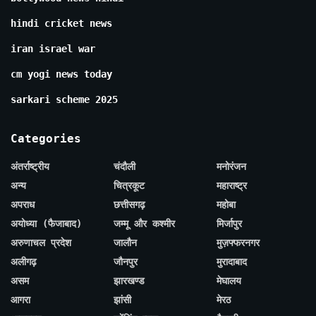
hindi cricket news
iran israel war
cm yogi news today
sarkari scheme 2025
Categories
अंतर्राष्ट्रीय
चंदौली
मनोरंजन
अन्य
चित्रकूट
महाराष्ट्र
अपराध
छत्तीसगढ़
महोबा
अयोध्या (फैजाबाद)
जम्मू और कश्मीर
मिर्जापुर
अरुणाचल प्रदेश
जालौन
मुज़फ्फरनगर
अलीगढ़
जौनपुर
मुरादाबाद
असम
झारखण्ड
मेघालय
आगरा
झांसी
मेरठ