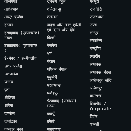
आजमगढ़
ट्रेंडिंग न्यूज़
मैनपुरी
आतंकवाद
तमिलनाडु
राजनीति
आंध्र प्रदेश
तेलंगाना
राजस्थान
इटावा
दादरा और नगर हवेली
राज्य
एवं दमन और दीव
इलाहाबाद (प्रयागराज)
रामपुर
मंडल
दिल्ली
रायबरेली
इलाहाबाद( प्रयागराज
देवरिया
राष्ट्रीय
)
धर्म
लक्षद्वीप
ई-पेपर / ई-मैगज़ीन
पंजाब
लखनऊ
उत्तर प्रदेश
पश्चिम बंगाल
लखनऊ मंडल
उत्तराखंड
पुडुचेरी
लखीमपुर खीरी
उन्नाव
प्रतापगढ़
ललितपुर
एटा
फतेहपुर
वाराणसी
ओडिसा
फैजाबाद (अयोध्या)
विभागीय /
औरैया
मंडल
Corporate
कन्नौज
बदायूँ
विशेष
कर्नाटका
बरेली
शामली
कानपुर नगर
बलरामपुर