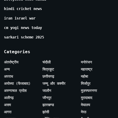
hindi cricket news
iran israel war
cm yogi news today
sarkari scheme 2025
Categories
अंतर्राष्ट्रीय
चंदौली
मनोरंजन
अन्य
चित्रकूट
महाराष्ट्र
अपराध
छत्तीसगढ़
महोबा
अयोध्या (फैजाबाद)
जम्मू और कश्मीर
मिर्जापुर
अरुणाचल प्रदेश
जालौन
मुज़फ्फरनगर
अलीगढ़
जौनपुर
मुरादाबाद
असम
झारखण्ड
मेघालय
आगरा
झांसी
मेरठ