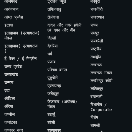
आजमगढ़
ट्रेंडिंग न्यूज़
मैनपुरी
आतंकवाद
तमिलनाडु
राजनीति
आंध्र प्रदेश
तेलंगाना
राजस्थान
इटावा
दादरा और नगर हवेली
राज्य
एवं दमन और दीव
इलाहाबाद (प्रयागराज)
रामपुर
मंडल
दिल्ली
रायबरेली
इलाहाबाद( प्रयागराज
देवरिया
राष्ट्रीय
)
धर्म
लक्षद्वीप
ई-पेपर / ई-मैगज़ीन
पंजाब
लखनऊ
उत्तर प्रदेश
पश्चिम बंगाल
लखनऊ मंडल
उत्तराखंड
पुडुचेरी
लखीमपुर खीरी
उन्नाव
प्रतापगढ़
ललितपुर
एटा
फतेहपुर
वाराणसी
ओडिसा
फैजाबाद (अयोध्या)
विभागीय /
औरैया
मंडल
Corporate
कन्नौज
बदायूँ
विशेष
कर्नाटका
बरेली
शामली
कानपुर नगर
बलरामपुर