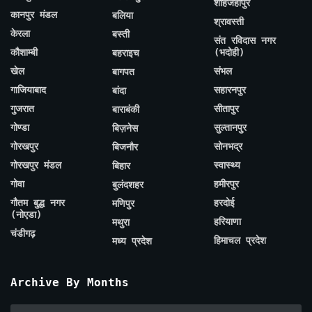
शाहजहाँपुर
कानपुर मंडल
बलिया
श्रावस्ती
केरला
बस्ती
संत रविदास नगर
कौशाम्बी
(भदोही)
बहराइच
खेल
संभल
बागपत
गाजियाबाद
सहारनपुर
बांदा
गुजरात
सीतापुर
बाराबंकी
गोण्डा
सुल्तानपुर
बिज़नेस
गोरखपुर
सोनभद्र
बिजनौर
गोरखपुर मंडल
स्वास्थ्य
बिहार
गोवा
हमीरपुर
बुलंदशहर
गौतम बुद्ध नगर
हरदोई
मणिपुर
(नोएडा)
हरियाणा
मथुरा
चंडीगढ़
हिमाचल प्रदेश
मध्य प्रदेश
Archive By Months
Archive