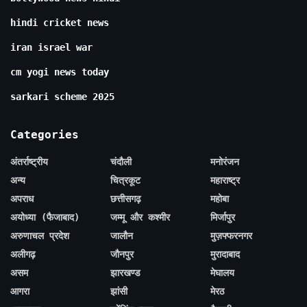
hindi cricket news
iran israel war
cm yogi news today
sarkari scheme 2025
Categories
अंतर्राष्ट्रीय
चंदौली
मनोरंजन
अन्य
चित्रकूट
महाराष्ट्र
अपराध
छत्तीसगढ़
महोबा
अयोध्या (फैजाबाद)
जम्मू और कश्मीर
मिर्जापुर
अरुणाचल प्रदेश
जालौन
मुज़फ्फरनगर
अलीगढ़
जौनपुर
मुरादाबाद
असम
झारखण्ड
मेघालय
आगरा
झांसी
मेरठ