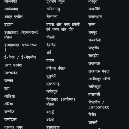
आजमगढ़
ट्रेंडिंग न्यूज़
मैनपुरी
आतंकवाद
तमिलनाडु
राजनीति
आंध्र प्रदेश
तेलंगाना
राजस्थान
इटावा
दादरा और नगर हवेली
राज्य
एवं दमन और दीव
इलाहाबाद (प्रयागराज)
रामपुर
मंडल
दिल्ली
रायबरेली
इलाहाबाद( प्रयागराज
देवरिया
राष्ट्रीय
)
धर्म
लक्षद्वीप
ई-पेपर / ई-मैगज़ीन
पंजाब
लखनऊ
उत्तर प्रदेश
पश्चिम बंगाल
लखनऊ मंडल
उत्तराखंड
पुडुचेरी
लखीमपुर खीरी
उन्नाव
प्रतापगढ़
ललितपुर
एटा
फतेहपुर
वाराणसी
ओडिसा
फैजाबाद (अयोध्या)
विभागीय /
औरैया
मंडल
Corporate
कन्नौज
बदायूँ
विशेष
कर्नाटका
बरेली
शामली
कानपुर नगर
बलरामपुर