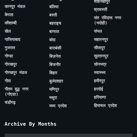
शाहजहाँपुर
कानपुर मंडल
बलिया
श्रावस्ती
केरला
बस्ती
संत रविदास नगर
कौशाम्बी
(भदोही)
बहराइच
खेल
संभल
बागपत
गाजियाबाद
सहारनपुर
बांदा
गुजरात
सीतापुर
बाराबंकी
गोण्डा
सुल्तानपुर
बिज़नेस
गोरखपुर
सोनभद्र
बिजनौर
गोरखपुर मंडल
स्वास्थ्य
बिहार
गोवा
हमीरपुर
बुलंदशहर
गौतम बुद्ध नगर
हरदोई
मणिपुर
(नोएडा)
हरियाणा
मथुरा
चंडीगढ़
हिमाचल प्रदेश
मध्य प्रदेश
Archive By Months
Archive