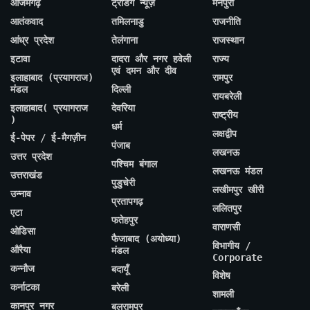
आजमगढ़
ट्रेंडिंग न्यूज़
मैनपुरी
आतंकवाद
तमिलनाडु
राजनीति
आंध्र प्रदेश
तेलंगाना
राजस्थान
इटावा
दादरा और नगर हवेली
राज्य
एवं दमन और दीव
इलाहाबाद (प्रयागराज)
रामपुर
मंडल
दिल्ली
रायबरेली
इलाहाबाद( प्रयागराज
देवरिया
राष्ट्रीय
)
धर्म
लक्षद्वीप
ई-पेपर / ई-मैगज़ीन
पंजाब
लखनऊ
उत्तर प्रदेश
पश्चिम बंगाल
लखनऊ मंडल
उत्तराखंड
पुडुचेरी
लखीमपुर खीरी
उन्नाव
प्रतापगढ़
ललितपुर
एटा
फतेहपुर
वाराणसी
ओडिसा
फैजाबाद (अयोध्या)
विभागीय /
औरैया
मंडल
Corporate
कन्नौज
बदायूँ
विशेष
कर्नाटका
बरेली
शामली
कानपुर नगर
बलरामपुर