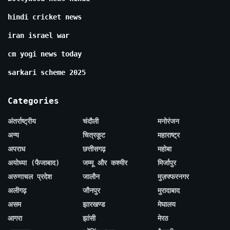
hindi cricket news
iran israel war
cm yogi news today
sarkari scheme 2025
Categories
अंतर्राष्ट्रीय
चंदौली
मनोरंजन
अन्य
चित्रकूट
महाराष्ट्र
अपराध
छत्तीसगढ़
महोबा
अयोध्या (फैजाबाद)
जम्मू और कश्मीर
मिर्जापुर
अरुणाचल प्रदेश
जालौन
मुज़फ्फरनगर
अलीगढ़
जौनपुर
मुरादाबाद
असम
झारखण्ड
मेघालय
आगरा
झांसी
मेरठ