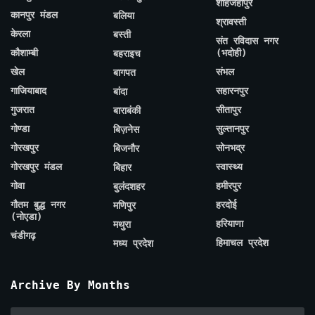
शाहजहाँपुर
कानपुर मंडल
बलिया
श्रावस्ती
केरला
बस्ती
संत रविदास नगर
कौशाम्बी
(भदोही)
बहराइच
खेल
संभल
बागपत
गाजियाबाद
सहारनपुर
बांदा
गुजरात
सीतापुर
बाराबंकी
गोण्डा
सुल्तानपुर
बिज़नेस
गोरखपुर
सोनभद्र
बिजनौर
गोरखपुर मंडल
स्वास्थ्य
बिहार
गोवा
हमीरपुर
बुलंदशहर
गौतम बुद्ध नगर
हरदोई
मणिपुर
(नोएडा)
हरियाणा
मथुरा
चंडीगढ़
हिमाचल प्रदेश
मध्य प्रदेश
Archive By Months
Archive