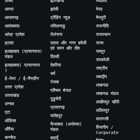
असम
झारखण्ड
मेघालय
आगरा
झांसी
मेरठ
आजमगढ़
ट्रेंडिंग न्यूज़
मैनपुरी
आतंकवाद
तमिलनाडु
राजनीति
आंध्र प्रदेश
तेलंगाना
राजस्थान
इटावा
दादरा और नगर हवेली
राज्य
एवं दमन और दीव
इलाहाबाद (प्रयागराज)
रामपुर
मंडल
दिल्ली
रायबरेली
इलाहाबाद( प्रयागराज
देवरिया
राष्ट्रीय
)
धर्म
लक्षद्वीप
ई-पेपर / ई-मैगज़ीन
पंजाब
लखनऊ
उत्तर प्रदेश
पश्चिम बंगाल
लखनऊ मंडल
उत्तराखंड
पुडुचेरी
लखीमपुर खीरी
उन्नाव
प्रतापगढ़
ललितपुर
एटा
फतेहपुर
वाराणसी
ओडिसा
फैजाबाद (अयोध्या)
विभागीय /
औरैया
मंडल
Corporate
कन्नौज
बदायूँ