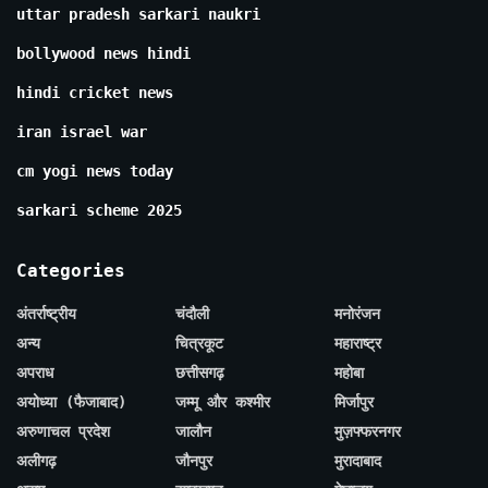
uttar pradesh sarkari naukri
bollywood news hindi
hindi cricket news
iran israel war
cm yogi news today
sarkari scheme 2025
Categories
अंतर्राष्ट्रीय
चंदौली
मनोरंजन
अन्य
चित्रकूट
महाराष्ट्र
अपराध
छत्तीसगढ़
महोबा
अयोध्या (फैजाबाद)
जम्मू और कश्मीर
मिर्जापुर
अरुणाचल प्रदेश
जालौन
मुज़फ्फरनगर
अलीगढ़
जौनपुर
मुरादाबाद