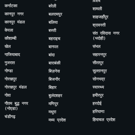
विशेष
कर्नाटका
बरेली
शामली
कानपुर नगर
बलरामपुर
शाहजहाँपुर
कानपुर मंडल
बलिया
श्रावस्ती
केरला
बस्ती
संत रविदास नगर
कौशाम्बी
(भदोही)
बहराइच
खेल
संभल
बागपत
गाजियाबाद
सहारनपुर
बांदा
गुजरात
सीतापुर
बाराबंकी
गोण्डा
सुल्तानपुर
बिज़नेस
गोरखपुर
सोनभद्र
बिजनौर
गोरखपुर मंडल
स्वास्थ्य
बिहार
गोवा
हमीरपुर
बुलंदशहर
गौतम बुद्ध नगर
हरदोई
मणिपुर
(नोएडा)
हरियाणा
मथुरा
चंडीगढ़
हिमाचल प्रदेश
मध्य प्रदेश