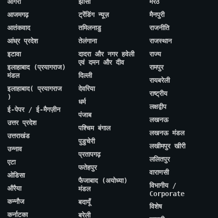
आगरा
झांसी
मेरठ
आजमगढ़
ट्रेंडिंग न्यूज़
मैनपुरी
आतंकवाद
तमिलनाडु
राजनीति
आंध्र प्रदेश
तेलंगाना
राजस्थान
इटावा
दादरा और नगर हवेली
राज्य
एवं दमन और दीव
इलाहाबाद (प्रयागराज)
रामपुर
मंडल
दिल्ली
रायबरेली
इलाहाबाद( प्रयागराज
देवरिया
राष्ट्रीय
)
धर्म
लक्षद्वीप
ई-पेपर / ई-मैगज़ीन
पंजाब
लखनऊ
उत्तर प्रदेश
पश्चिम बंगाल
लखनऊ मंडल
उत्तराखंड
पुडुचेरी
लखीमपुर खीरी
उन्नाव
प्रतापगढ़
ललितपुर
एटा
फतेहपुर
वाराणसी
ओडिसा
फैजाबाद (अयोध्या)
विभागीय /
औरैया
मंडल
Corporate
कन्नौज
बदायूँ
विशेष
कर्नाटका
बरेली