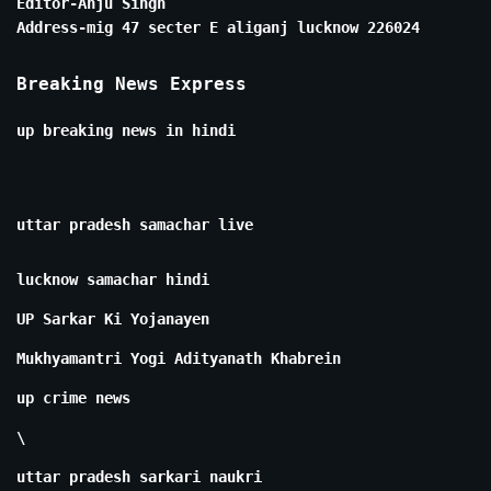
Editor-Anju Singh
Address-mig 47 secter E aliganj lucknow 226024
Breaking News Express
up breaking news in hindi
uttar pradesh samachar live
lucknow samachar hindi
UP Sarkar Ki Yojanayen
Mukhyamantri Yogi Adityanath Khabrein
up crime news
\
uttar pradesh sarkari naukri