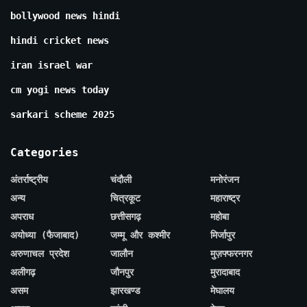
bollywood news hindi
hindi cricket news
iran israel war
cm yogi news today
sarkari scheme 2025
Categories
अंतर्राष्ट्रीय
चंदौली
मनोरंजन
अन्य
चित्रकूट
महाराष्ट्र
अपराध
छत्तीसगढ़
महोबा
अयोध्या (फैजाबाद)
जम्मू और कश्मीर
मिर्जापुर
अरुणाचल प्रदेश
जालौन
मुज़फ्फरनगर
अलीगढ़
जौनपुर
मुरादाबाद
असम
झारखण्ड
मेघालय