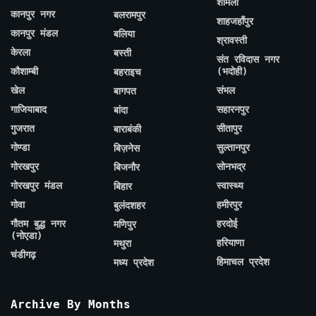
शामली
कानपुर नगर
बलरामपुर
शाहजहाँपुर
कानपुर मंडल
बलिया
श्रावस्ती
केरला
बस्ती
संत रविदास नगर
कौशाम्बी
(भदोही)
बहराइच
खेल
संभल
बागपत
गाजियाबाद
सहारनपुर
बांदा
गुजरात
सीतापुर
बाराबंकी
गोण्डा
सुल्तानपुर
बिज़नेस
गोरखपुर
सोनभद्र
बिजनौर
गोरखपुर मंडल
स्वास्थ्य
बिहार
गोवा
हमीरपुर
बुलंदशहर
गौतम बुद्ध नगर
हरदोई
मणिपुर
(नोएडा)
हरियाणा
मथुरा
चंडीगढ़
हिमाचल प्रदेश
मध्य प्रदेश
Archive By Months