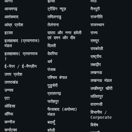
आगरा
झांसी
मेरठ
आजमगढ़
ट्रेंडिंग न्यूज़
मैनपुरी
आतंकवाद
तमिलनाडु
राजनीति
आंध्र प्रदेश
तेलंगाना
राजस्थान
इटावा
दादरा और नगर हवेली
राज्य
एवं दमन और दीव
इलाहाबाद (प्रयागराज)
रामपुर
मंडल
दिल्ली
रायबरेली
इलाहाबाद( प्रयागराज
देवरिया
राष्ट्रीय
)
धर्म
लक्षद्वीप
ई-पेपर / ई-मैगज़ीन
पंजाब
लखनऊ
उत्तर प्रदेश
पश्चिम बंगाल
लखनऊ मंडल
उत्तराखंड
पुडुचेरी
लखीमपुर खीरी
उन्नाव
प्रतापगढ़
ललितपुर
एटा
फतेहपुर
वाराणसी
ओडिसा
फैजाबाद (अयोध्या)
विभागीय /
औरैया
मंडल
Corporate
कन्नौज
बदायूँ
विशेष
कर्नाटका
बरेली