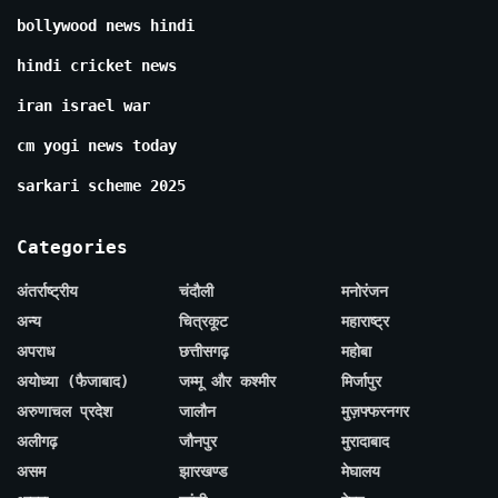
bollywood news hindi
hindi cricket news
iran israel war
cm yogi news today
sarkari scheme 2025
Categories
अंतर्राष्ट्रीय
चंदौली
मनोरंजन
अन्य
चित्रकूट
महाराष्ट्र
अपराध
छत्तीसगढ़
महोबा
अयोध्या (फैजाबाद)
जम्मू और कश्मीर
मिर्जापुर
अरुणाचल प्रदेश
जालौन
मुज़फ्फरनगर
अलीगढ़
जौनपुर
मुरादाबाद
असम
झारखण्ड
मेघालय