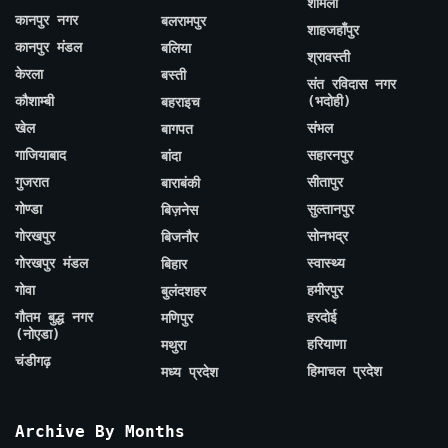
शामली
कानपुर नगर
बलरामपुर
शाहजहाँपुर
कानपुर मंडल
बलिया
श्रावस्ती
केरला
बस्ती
संत रविदास नगर
कौशाम्बी
(भदोही)
बहराइच
खेल
संभल
बागपत
गाजियाबाद
सहारनपुर
बांदा
गुजरात
सीतापुर
बाराबंकी
गोण्डा
सुल्तानपुर
बिज़नेस
गोरखपुर
सोनभद्र
बिजनौर
गोरखपुर मंडल
स्वास्थ्य
बिहार
गोवा
हमीरपुर
बुलंदशहर
गौतम बुद्ध नगर
हरदोई
मणिपुर
(नोएडा)
हरियाणा
मथुरा
चंडीगढ़
हिमाचल प्रदेश
मध्य प्रदेश
Archive By Months