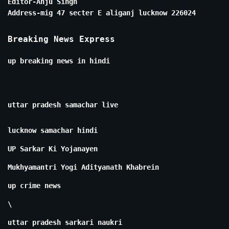
Editor-Anju Singh
Address-mig 47 secter E aliganj lucknow 226024
Breaking News Express
up breaking news in hindi
uttar pradesh samachar live
lucknow samachar hindi
UP Sarkar Ki Yojanayen
Mukhyamantri Yogi Adityanath Khabrein
up crime news
\
uttar pradesh sarkari naukri