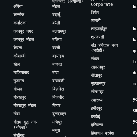
फैजाबाद (अयोध्या)
Corporate
औरैया
मंडल
h
विशेष
कन्नौज
बदायूँ
शामली
कर्नाटका
बरेली
शाहजहाँपुर
h
कानपुर नगर
बलरामपुर
श्रावस्ती
कानपुर मंडल
बलिया
k
संत रविदास नगर
केरला
बस्ती
(भदोही)
g
कौशाम्बी
बहराइच
संभल
l
खेल
बागपत
सहारनपुर
गाजियाबाद
बांदा
d
सीतापुर
गुजरात
बाराबंकी
सुल्तानपुर
m
गोण्डा
बिज़नेस
सोनभद्र
गोरखपुर
बिजनौर
y
स्वास्थ्य
गोरखपुर मंडल
बिहार
हमीरपुर
c
गोवा
बुलंदशहर
हरदोई
y
गौतम बुद्ध नगर
मणिपुर
हरियाणा
(नोएडा)
मथुरा
a
हिमाचल प्रदेश
चंडीगढ़