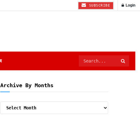
Login
SUBSCRIBE
ष
Archive By Months
Archive
By
Months