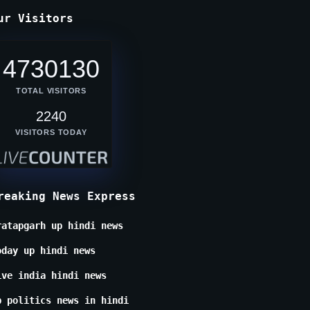
ur Visitors
4730130
TOTAL VISITORS
2240
VISITORS TODAY
reaking News Express
ratapgarh up hindi news
oday up hindi news
ive india hindi news
p politics news in hindi