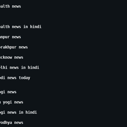
ealth news
ealth news in hindi
anpur news
orakhpur news
ucknow news
elhi news in hindi
odi news today
ogi news
m yogi news
ogi news in hindi
yodhya news