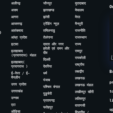
अलीगढ़
जौनपुर
मुरादाबाद
O
असम
झारखण्ड
मेघालय
आगरा
झांसी
मेरठ
आजमगढ़
ट्रेंडिंग न्यूज़
मैनपुरी
आतंकवाद
तमिलनाडु
राजनीति
)
आंध्र प्रदेश
तेलंगाना
राजस्थान
इटावा
दादरा और नगर
राज्य
हवेली एवं दमन और
इलाहाबाद
रामपुर
दीव
(प्रयागराज) मंडल
रायबरेली
दिल्ली
इलाहाबाद(
राष्ट्रीय
प्रयागराज )
देवरिया
B
लक्षद्वीप
ई-पेपर / ई-
धर्म
मैगज़ीन
लखनऊ
पंजाब
p
उत्तर प्रदेश
लखनऊ मंडल
पश्चिम बंगाल
उत्तराखंड
t
लखीमपुर खीरी
पुडुचेरी
उन्नाव
ललितपुर
प्रतापगढ़
l
एटा
वाराणसी
फतेहपुर
u
ओडिसा
विभागीय /