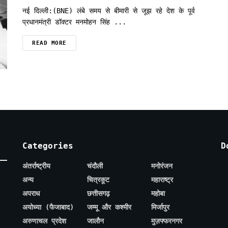
नई दिल्ली:(BNE) लंबे समय से बीमारी से जूझ रहे देश के पूर्व
प्रधानमंत्री डॉक्टर मनमोहन सिंह ...
READ MORE
Categories
D
अंतर्राष्ट्रीय
चंदौली
मनोरंजन
अन्य
चित्रकूट
महाराष्ट्र
अपराध
छत्तीसगढ़
महोबा
अयोध्या (फैजाबाद)
जम्मू और कश्मीर
मिर्जापुर
अरुणाचल प्रदेश
जालौन
मुज़फ्फरनगर