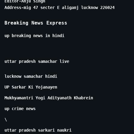
Editor-Anju Singh
Address-mig 47 secter E aliganj lucknow 226024
Breaking News Express
up breaking news in hindi
uttar pradesh samachar live
lucknow samachar hindi
UP Sarkar Ki Yojanayen
Mukhyamantri Yogi Adityanath Khabrein
up crime news
\
uttar pradesh sarkari naukri