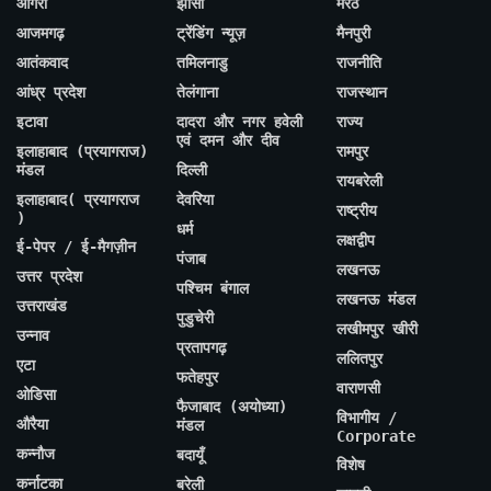
आगरा
झांसी
मेरठ
आजमगढ़
ट्रेंडिंग न्यूज़
मैनपुरी
आतंकवाद
तमिलनाडु
राजनीति
आंध्र प्रदेश
तेलंगाना
राजस्थान
इटावा
दादरा और नगर हवेली
राज्य
एवं दमन और दीव
इलाहाबाद (प्रयागराज)
रामपुर
मंडल
दिल्ली
रायबरेली
इलाहाबाद( प्रयागराज
देवरिया
राष्ट्रीय
)
धर्म
लक्षद्वीप
ई-पेपर / ई-मैगज़ीन
पंजाब
लखनऊ
उत्तर प्रदेश
पश्चिम बंगाल
लखनऊ मंडल
उत्तराखंड
पुडुचेरी
लखीमपुर खीरी
उन्नाव
प्रतापगढ़
ललितपुर
एटा
फतेहपुर
वाराणसी
ओडिसा
फैजाबाद (अयोध्या)
विभागीय /
औरैया
मंडल
Corporate
कन्नौज
बदायूँ
विशेष
कर्नाटका
बरेली