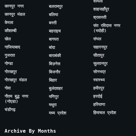
शामली
कानपुर नगर
बलरामपुर
शाहजहाँपुर
कानपुर मंडल
बलिया
श्रावस्ती
केरला
बस्ती
संत रविदास नगर
कौशाम्बी
(भदोही)
बहराइच
खेल
संभल
बागपत
गाजियाबाद
सहारनपुर
बांदा
गुजरात
सीतापुर
बाराबंकी
गोण्डा
सुल्तानपुर
बिज़नेस
गोरखपुर
सोनभद्र
बिजनौर
गोरखपुर मंडल
स्वास्थ्य
बिहार
गोवा
हमीरपुर
बुलंदशहर
गौतम बुद्ध नगर
हरदोई
मणिपुर
(नोएडा)
हरियाणा
मथुरा
चंडीगढ़
हिमाचल प्रदेश
मध्य प्रदेश
Archive By Months