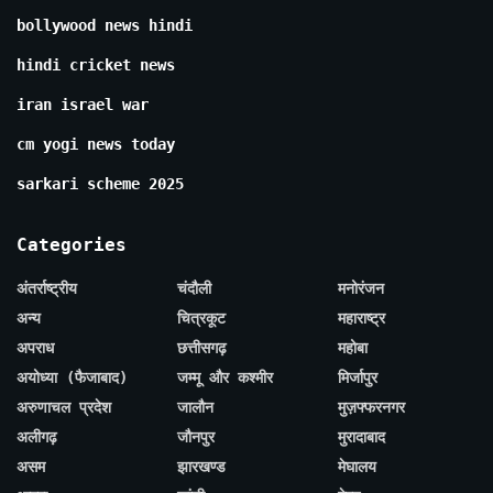
bollywood news hindi
hindi cricket news
iran israel war
cm yogi news today
sarkari scheme 2025
Categories
अंतर्राष्ट्रीय
चंदौली
मनोरंजन
अन्य
चित्रकूट
महाराष्ट्र
अपराध
छत्तीसगढ़
महोबा
अयोध्या (फैजाबाद)
जम्मू और कश्मीर
मिर्जापुर
अरुणाचल प्रदेश
जालौन
मुज़फ्फरनगर
अलीगढ़
जौनपुर
मुरादाबाद
असम
झारखण्ड
मेघालय