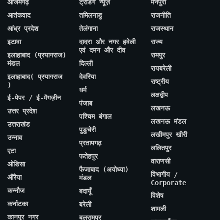
आजमगढ़
ट्रेंडिंग न्यूज़
मैनपुरी
आतंकवाद
तमिलनाडु
राजनीति
आंध्र प्रदेश
तेलंगाना
राजस्थान
इटावा
दादरा और नगर हवेली
राज्य
एवं दमन और दीव
इलाहाबाद (प्रयागराज)
रामपुर
मंडल
दिल्ली
रायबरेली
इलाहाबाद( प्रयागराज
देवरिया
राष्ट्रीय
)
धर्म
लक्षद्वीप
ई-पेपर / ई-मैगज़ीन
पंजाब
लखनऊ
उत्तर प्रदेश
पश्चिम बंगाल
लखनऊ मंडल
उत्तराखंड
पुडुचेरी
लखीमपुर खीरी
उन्नाव
प्रतापगढ़
ललितपुर
एटा
फतेहपुर
वाराणसी
ओडिसा
फैजाबाद (अयोध्या)
विभागीय /
औरैया
मंडल
Corporate
कन्नौज
बदायूँ
विशेष
कर्नाटका
बरेली
शामली
कानपुर नगर
बलरामपुर