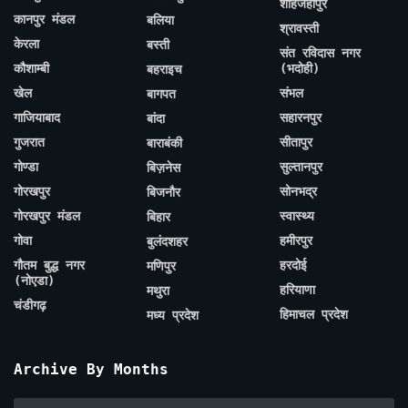
शाहजहाँपुर
कानपुर मंडल
बलिया
श्रावस्ती
केरला
बस्ती
संत रविदास नगर
कौशाम्बी
(भदोही)
बहराइच
खेल
संभल
बागपत
गाजियाबाद
सहारनपुर
बांदा
गुजरात
सीतापुर
बाराबंकी
गोण्डा
सुल्तानपुर
बिज़नेस
गोरखपुर
सोनभद्र
बिजनौर
गोरखपुर मंडल
स्वास्थ्य
बिहार
गोवा
हमीरपुर
बुलंदशहर
गौतम बुद्ध नगर
हरदोई
मणिपुर
(नोएडा)
हरियाणा
मथुरा
चंडीगढ़
हिमाचल प्रदेश
मध्य प्रदेश
Archive By Months
Archive