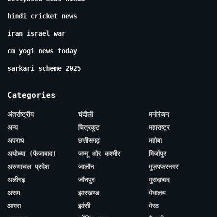
hindi cricket news
iran israel war
cm yogi news today
sarkari scheme 2025
Categories
अंतर्राष्ट्रीय
चंदौली
मनोरंजन
अन्य
चित्रकूट
महाराष्ट्र
अपराध
छत्तीसगढ़
महोबा
अयोध्या (फैजाबाद)
जम्मू और कश्मीर
मिर्जापुर
अरुणाचल प्रदेश
जालौन
मुज़फ्फरनगर
अलीगढ़
जौनपुर
मुरादाबाद
असम
झारखण्ड
मेघालय
आगरा
झांसी
मेरठ