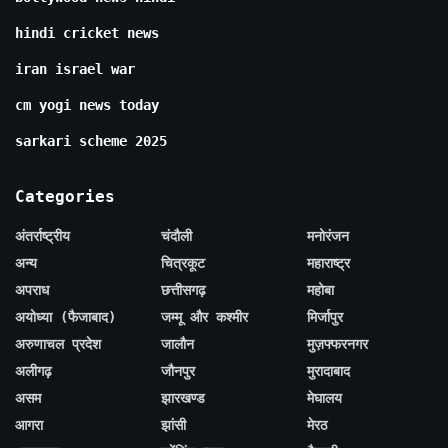
hindi cricket news
iran israel war
cm yogi news today
sarkari scheme 2025
Categories
अंतर्राष्ट्रीय
चंदौली
मनोरंजन
अन्य
चित्रकूट
महाराष्ट्र
अपराध
छत्तीसगढ़
महोबा
अयोध्या (फैजाबाद)
जम्मू और कश्मीर
मिर्जापुर
अरुणाचल प्रदेश
जालौन
मुज़फ्फरनगर
अलीगढ़
जौनपुर
मुरादाबाद
असम
झारखण्ड
मेघालय
आगरा
झांसी
मेरठ