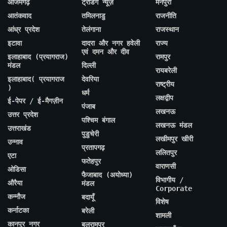
आजमगढ़
ट्रेंडिंग न्यूज़
मैनपुरी
आतंकवाद
तमिलनाडु
राजनीति
आंध्र प्रदेश
तेलंगाना
राजस्थान
इटावा
दादरा और नगर हवेली
राज्य
एवं दमन और दीव
इलाहाबाद (प्रयागराज)
रामपुर
मंडल
दिल्ली
रायबरेली
इलाहाबाद( प्रयागराज
देवरिया
राष्ट्रीय
)
धर्म
लक्षद्वीप
ई-पेपर / ई-मैगज़ीन
पंजाब
लखनऊ
उत्तर प्रदेश
पश्चिम बंगाल
लखनऊ मंडल
उत्तराखंड
पुडुचेरी
लखीमपुर खीरी
उन्नाव
प्रतापगढ़
ललितपुर
एटा
फतेहपुर
वाराणसी
ओडिसा
फैजाबाद (अयोध्या)
विभागीय /
औरैया
मंडल
Corporate
कन्नौज
बदायूँ
विशेष
कर्नाटका
बरेली
शामली
कानपुर नगर
बलरामपुर