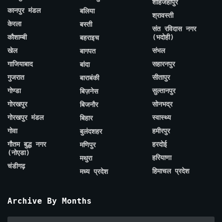
शाहजहाँपुर
कानपुर मंडल
बलिया
श्रावस्ती
केरला
बस्ती
संत रविदास नगर
कौशाम्बी
(भदोही)
बहराइच
खेल
संभल
बागपत
गाजियाबाद
सहारनपुर
बांदा
गुजरात
सीतापुर
बाराबंकी
गोण्डा
सुल्तानपुर
बिज़नेस
गोरखपुर
सोनभद्र
बिजनौर
गोरखपुर मंडल
स्वास्थ्य
बिहार
गोवा
हमीरपुर
बुलंदशहर
गौतम बुद्ध नगर
हरदोई
मणिपुर
(नोएडा)
हरियाणा
मथुरा
चंडीगढ़
हिमाचल प्रदेश
मध्य प्रदेश
Archive By Months
Archive