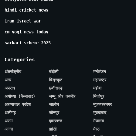
hindi cricket news
iran israel war
cm yogi news today
sarkari scheme 2025
Categories
अंतर्राष्ट्रीय
चंदौली
मनोरंजन
अन्य
चित्रकूट
महाराष्ट्र
अपराध
छत्तीसगढ़
महोबा
अयोध्या (फैजाबाद)
जम्मू और कश्मीर
मिर्जापुर
अरुणाचल प्रदेश
जालौन
मुज़फ्फरनगर
अलीगढ़
जौनपुर
मुरादाबाद
असम
झारखण्ड
मेघालय
आगरा
झांसी
मेरठ