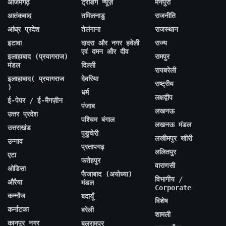
आजमगढ़
ट्रेंडिंग न्यूज़
मैनपुरी
आतंकवाद
तमिलनाडु
राजनीति
आंध्र प्रदेश
तेलंगाना
राजस्थान
इटावा
दादरा और नगर हवेली
राज्य
एवं दमन और दीव
इलाहाबाद (प्रयागराज)
रामपुर
मंडल
दिल्ली
रायबरेली
इलाहाबाद( प्रयागराज
देवरिया
राष्ट्रीय
)
धर्म
लक्षद्वीप
ई-पेपर / ई-मैगज़ीन
पंजाब
लखनऊ
उत्तर प्रदेश
पश्चिम बंगाल
लखनऊ मंडल
उत्तराखंड
पुडुचेरी
लखीमपुर खीरी
उन्नाव
प्रतापगढ़
ललितपुर
एटा
फतेहपुर
वाराणसी
ओडिसा
फैजाबाद (अयोध्या)
विभागीय /
औरैया
मंडल
Corporate
कन्नौज
बदायूँ
विशेष
कर्नाटका
बरेली
शामली
कानपुर नगर
बलरामपुर