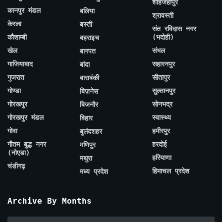
शाहजहाँपुर
कानपुर मंडल
बलिया
श्रावस्ती
केरला
बस्ती
संत रविदास नगर
कौशाम्बी
(भदोही)
बहराइच
खेल
संभल
बागपत
गाजियाबाद
सहारनपुर
बांदा
गुजरात
सीतापुर
बाराबंकी
गोण्डा
सुल्तानपुर
बिज़नेस
गोरखपुर
सोनभद्र
बिजनौर
गोरखपुर मंडल
स्वास्थ्य
बिहार
गोवा
हमीरपुर
बुलंदशहर
गौतम बुद्ध नगर
हरदोई
मणिपुर
(नोएडा)
हरियाणा
मथुरा
चंडीगढ़
हिमाचल प्रदेश
मध्य प्रदेश
Archive By Months
Archive