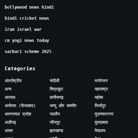
bollywood news hindi
hindi cricket news
iran israel war
cm yogi news today
sarkari scheme 2025
Categories
अंतर्राष्ट्रीय
चंदौली
मनोरंजन
अन्य
चित्रकूट
महाराष्ट्र
अपराध
छत्तीसगढ़
महोबा
अयोध्या (फैजाबाद)
जम्मू और कश्मीर
मिर्जापुर
अरुणाचल प्रदेश
जालौन
मुज़फ्फरनगर
अलीगढ़
जौनपुर
मुरादाबाद
असम
झारखण्ड
मेघालय