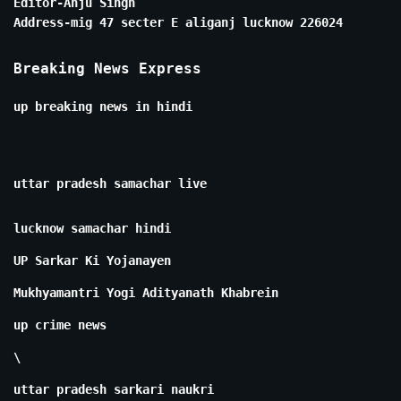
Editor-Anju Singh
Address-mig 47 secter E aliganj lucknow 226024
Breaking News Express
up breaking news in hindi
uttar pradesh samachar live
lucknow samachar hindi
UP Sarkar Ki Yojanayen
Mukhyamantri Yogi Adityanath Khabrein
up crime news
\
uttar pradesh sarkari naukri