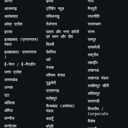
आगरा
झांसी
मेरठ
आजमगढ़
ट्रेंडिंग न्यूज़
मैनपुरी
आतंकवाद
तमिलनाडु
राजनीति
आंध्र प्रदेश
तेलंगाना
राजस्थान
इटावा
दादरा और नगर हवेली
राज्य
एवं दमन और दीव
इलाहाबाद (प्रयागराज)
रामपुर
मंडल
दिल्ली
रायबरेली
इलाहाबाद( प्रयागराज
देवरिया
राष्ट्रीय
)
धर्म
लक्षद्वीप
ई-पेपर / ई-मैगज़ीन
पंजाब
लखनऊ
उत्तर प्रदेश
पश्चिम बंगाल
लखनऊ मंडल
उत्तराखंड
पुडुचेरी
लखीमपुर खीरी
उन्नाव
प्रतापगढ़
ललितपुर
एटा
फतेहपुर
वाराणसी
ओडिसा
फैजाबाद (अयोध्या)
विभागीय /
औरैया
मंडल
Corporate
कन्नौज
बदायूँ
विशेष
कर्नाटका
बरेली