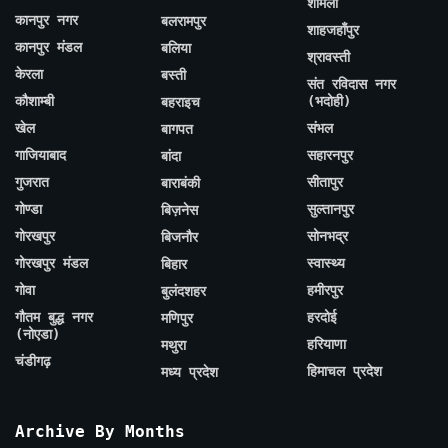
शामली
कानपुर नगर
बलरामपुर
शाहजहाँपुर
कानपुर मंडल
बलिया
श्रावस्ती
केरला
बस्ती
संत रविदास नगर
कौशाम्बी
(भदोही)
बहराइच
खेल
संभल
बागपत
गाजियाबाद
सहारनपुर
बांदा
गुजरात
सीतापुर
बाराबंकी
गोण्डा
सुल्तानपुर
बिज़नेस
गोरखपुर
सोनभद्र
बिजनौर
गोरखपुर मंडल
स्वास्थ्य
बिहार
गोवा
हमीरपुर
बुलंदशहर
गौतम बुद्ध नगर
हरदोई
मणिपुर
(नोएडा)
हरियाणा
मथुरा
चंडीगढ़
हिमाचल प्रदेश
मध्य प्रदेश
Archive By Months