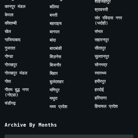
शाहजहाँपुर
कानपुर मंडल
बलिया
श्रावस्ती
केरला
बस्ती
संत रविदास नगर
कौशाम्बी
(भदोही)
बहराइच
खेल
संभल
बागपत
गाजियाबाद
सहारनपुर
बांदा
गुजरात
सीतापुर
बाराबंकी
गोण्डा
सुल्तानपुर
बिज़नेस
गोरखपुर
सोनभद्र
बिजनौर
गोरखपुर मंडल
स्वास्थ्य
बिहार
गोवा
हमीरपुर
बुलंदशहर
गौतम बुद्ध नगर
हरदोई
मणिपुर
(नोएडा)
हरियाणा
मथुरा
चंडीगढ़
हिमाचल प्रदेश
मध्य प्रदेश
Archive By Months
Archive