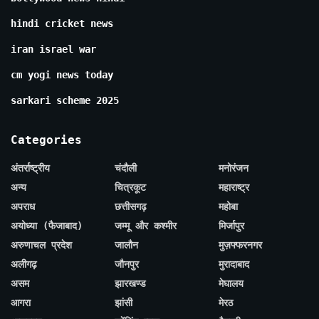
hindi cricket news
iran israel war
cm yogi news today
sarkari scheme 2025
Categories
अंतर्राष्ट्रीय
चंदौली
मनोरंजन
अन्य
चित्रकूट
महाराष्ट्र
अपराध
छत्तीसगढ़
महोबा
अयोध्या (फैजाबाद)
जम्मू और कश्मीर
मिर्जापुर
अरुणाचल प्रदेश
जालौन
मुज़फ्फरनगर
अलीगढ़
जौनपुर
मुरादाबाद
असम
झारखण्ड
मेघालय
आगरा
झांसी
मेरठ