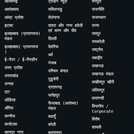
आजमगढ़
ट्रेंडिंग न्यूज़
मैनपुरी
आतंकवाद
तमिलनाडु
राजनीति
आंध्र प्रदेश
तेलंगाना
राजस्थान
इटावा
दादरा और नगर हवेली
राज्य
एवं दमन और दीव
इलाहाबाद (प्रयागराज)
रामपुर
मंडल
दिल्ली
रायबरेली
इलाहाबाद( प्रयागराज
देवरिया
राष्ट्रीय
)
धर्म
लक्षद्वीप
ई-पेपर / ई-मैगज़ीन
पंजाब
लखनऊ
उत्तर प्रदेश
पश्चिम बंगाल
लखनऊ मंडल
उत्तराखंड
पुडुचेरी
लखीमपुर खीरी
उन्नाव
प्रतापगढ़
ललितपुर
एटा
फतेहपुर
वाराणसी
ओडिसा
फैजाबाद (अयोध्या)
विभागीय /
औरैया
मंडल
Corporate
कन्नौज
बदायूँ
विशेष
कर्नाटका
बरेली
शामली
कानपुर नगर
बलरामपुर