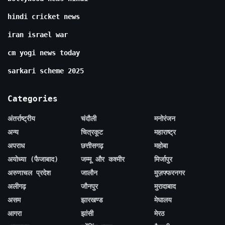
hindi cricket news
iran israel war
cm yogi news today
sarkari scheme 2025
Categories
अंतर्राष्ट्रीय
चंदौली
मनोरंजन
अन्य
चित्रकूट
महाराष्ट्र
अपराध
छत्तीसगढ़
महोबा
अयोध्या (फैजाबाद)
जम्मू और कश्मीर
मिर्जापुर
अरुणाचल प्रदेश
जालौन
मुज़फ्फरनगर
अलीगढ़
जौनपुर
मुरादाबाद
असम
झारखण्ड
मेघालय
आगरा
झांसी
मेरठ