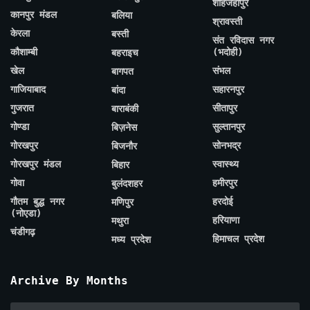
शाहजहाँपुर
कानपुर मंडल
बलिया
श्रावस्ती
केरला
बस्ती
संत रविदास नगर
कौशाम्बी
(भदोही)
बहराइच
खेल
संभल
बागपत
गाजियाबाद
सहारनपुर
बांदा
गुजरात
सीतापुर
बाराबंकी
गोण्डा
सुल्तानपुर
बिज़नेस
गोरखपुर
सोनभद्र
बिजनौर
गोरखपुर मंडल
स्वास्थ्य
बिहार
गोवा
हमीरपुर
बुलंदशहर
गौतम बुद्ध नगर
हरदोई
मणिपुर
(नोएडा)
हरियाणा
मथुरा
चंडीगढ़
हिमाचल प्रदेश
मध्य प्रदेश
Archive By Months
Archive