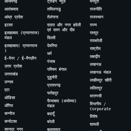
आजमगढ़
ट्रेंडिंग न्यूज़
मैनपुरी
आतंकवाद
तमिलनाडु
राजनीति
आंध्र प्रदेश
तेलंगाना
राजस्थान
इटावा
दादरा और नगर हवेली
राज्य
एवं दमन और दीव
इलाहाबाद (प्रयागराज)
रामपुर
मंडल
दिल्ली
रायबरेली
इलाहाबाद( प्रयागराज
देवरिया
राष्ट्रीय
)
धर्म
लक्षद्वीप
ई-पेपर / ई-मैगज़ीन
पंजाब
लखनऊ
उत्तर प्रदेश
पश्चिम बंगाल
लखनऊ मंडल
उत्तराखंड
पुडुचेरी
लखीमपुर खीरी
उन्नाव
प्रतापगढ़
ललितपुर
एटा
फतेहपुर
वाराणसी
ओडिसा
फैजाबाद (अयोध्या)
विभागीय /
औरैया
मंडल
Corporate
कन्नौज
बदायूँ
विशेष
कर्नाटका
बरेली
शामली
कानपुर नगर
बलरामपुर