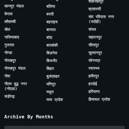
शाहजहाँपुर
कानपुर मंडल
बलिया
श्रावस्ती
केरला
बस्ती
संत रविदास नगर
कौशाम्बी
(भदोही)
बहराइच
खेल
संभल
बागपत
गाजियाबाद
सहारनपुर
बांदा
गुजरात
सीतापुर
बाराबंकी
गोण्डा
सुल्तानपुर
बिज़नेस
गोरखपुर
सोनभद्र
बिजनौर
गोरखपुर मंडल
स्वास्थ्य
बिहार
गोवा
हमीरपुर
बुलंदशहर
गौतम बुद्ध नगर
हरदोई
मणिपुर
(नोएडा)
हरियाणा
मथुरा
चंडीगढ़
हिमाचल प्रदेश
मध्य प्रदेश
Archive By Months
Archive