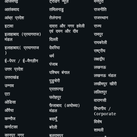
आजमगढ़
ट्रेंडिंग न्यूज़
मैनपुरी
आतंकवाद
तमिलनाडु
राजनीति
आंध्र प्रदेश
तेलंगाना
राजस्थान
इटावा
दादरा और नगर हवेली
राज्य
एवं दमन और दीव
इलाहाबाद (प्रयागराज)
रामपुर
मंडल
दिल्ली
रायबरेली
इलाहाबाद( प्रयागराज
देवरिया
राष्ट्रीय
)
धर्म
लक्षद्वीप
ई-पेपर / ई-मैगज़ीन
पंजाब
लखनऊ
उत्तर प्रदेश
पश्चिम बंगाल
लखनऊ मंडल
उत्तराखंड
पुडुचेरी
लखीमपुर खीरी
उन्नाव
प्रतापगढ़
ललितपुर
एटा
फतेहपुर
वाराणसी
ओडिसा
फैजाबाद (अयोध्या)
विभागीय /
औरैया
मंडल
Corporate
कन्नौज
बदायूँ
विशेष
कर्नाटका
बरेली
शामली
कानपुर नगर
बलरामपुर