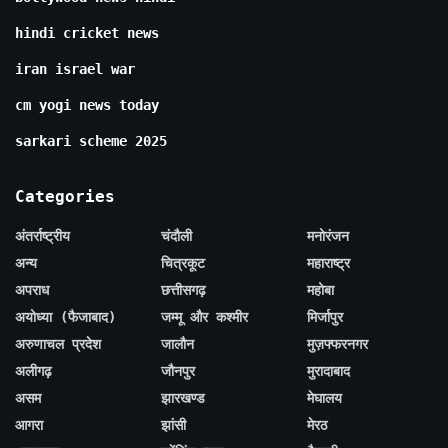
hindi cricket news
iran israel war
cm yogi news today
sarkari scheme 2025
Categories
अंतर्राष्ट्रीय
चंदौली
मनोरंजन
अन्य
चित्रकूट
महाराष्ट्र
अपराध
छत्तीसगढ़
महोबा
अयोध्या (फैजाबाद)
जम्मू और कश्मीर
मिर्जापुर
अरुणाचल प्रदेश
जालौन
मुज़फ्फरनगर
अलीगढ़
जौनपुर
मुरादाबाद
असम
झारखण्ड
मेघालय
आगरा
झांसी
मेरठ