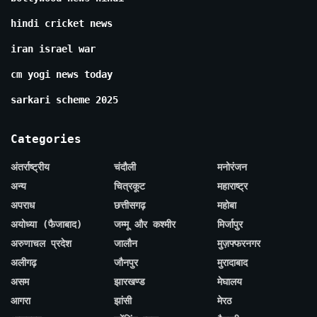
hindi cricket news
iran israel war
cm yogi news today
sarkari scheme 2025
Categories
अंतर्राष्ट्रीय
चंदौली
मनोरंजन
अन्य
चित्रकूट
महाराष्ट्र
अपराध
छत्तीसगढ़
महोबा
अयोध्या (फैजाबाद)
जम्मू और कश्मीर
मिर्जापुर
अरुणाचल प्रदेश
जालौन
मुज़फ्फरनगर
अलीगढ़
जौनपुर
मुरादाबाद
असम
झारखण्ड
मेघालय
आगरा
झांसी
मेरठ