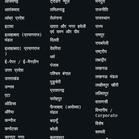
आजमगढ़
ट्रेंडिंग न्यूज़
मैनपुरी
आतंकवाद
तमिलनाडु
राजनीति
आंध्र प्रदेश
तेलंगाना
राजस्थान
इटावा
दादरा और नगर हवेली
राज्य
एवं दमन और दीव
इलाहाबाद (प्रयागराज)
रामपुर
मंडल
दिल्ली
रायबरेली
इलाहाबाद( प्रयागराज
देवरिया
राष्ट्रीय
)
धर्म
लक्षद्वीप
ई-पेपर / ई-मैगज़ीन
पंजाब
लखनऊ
उत्तर प्रदेश
पश्चिम बंगाल
लखनऊ मंडल
उत्तराखंड
पुडुचेरी
लखीमपुर खीरी
उन्नाव
प्रतापगढ़
ललितपुर
एटा
फतेहपुर
वाराणसी
ओडिसा
फैजाबाद (अयोध्या)
विभागीय /
औरैया
मंडल
Corporate
कन्नौज
बदायूँ
विशेष
कर्नाटका
बरेली
शामली
कानपुर नगर
बलरामपुर