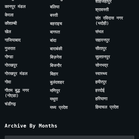
शाहजहाँपुर
कानपुर मंडल
बलिया
श्रावस्ती
केरला
बस्ती
संत रविदास नगर
कौशाम्बी
(भदोही)
बहराइच
खेल
संभल
बागपत
गाजियाबाद
सहारनपुर
बांदा
गुजरात
सीतापुर
बाराबंकी
गोण्डा
सुल्तानपुर
बिज़नेस
गोरखपुर
सोनभद्र
बिजनौर
गोरखपुर मंडल
स्वास्थ्य
बिहार
गोवा
हमीरपुर
बुलंदशहर
गौतम बुद्ध नगर
हरदोई
मणिपुर
(नोएडा)
हरियाणा
मथुरा
चंडीगढ़
हिमाचल प्रदेश
मध्य प्रदेश
Archive By Months
Archive