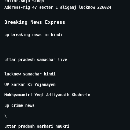
Editor-Anju Singh
Address-mig 47 secter E aliganj lucknow 226024
Breaking News Express
up breaking news in hindi
uttar pradesh samachar live
lucknow samachar hindi
UP Sarkar Ki Yojanayen
Mukhyamantri Yogi Adityanath Khabrein
up crime news
\
uttar pradesh sarkari naukri