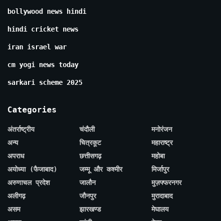
bollywood news hindi
hindi cricket news
iran israel war
cm yogi news today
sarkari scheme 2025
Categories
अंतर्राष्ट्रीय
चंदौली
मनोरंजन
अन्य
चित्रकूट
महाराष्ट्र
अपराध
छत्तीसगढ़
महोबा
अयोध्या (फैजाबाद)
जम्मू और कश्मीर
मिर्जापुर
अरुणाचल प्रदेश
जालौन
मुज़फ्फरनगर
अलीगढ़
जौनपुर
मुरादाबाद
असम
झारखण्ड
मेघालय