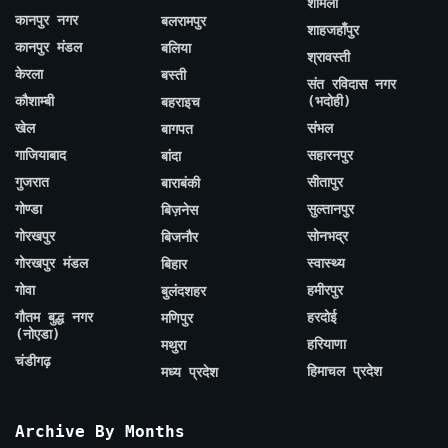
शामली
कानपुर नगर
बलरामपुर
शाहजहाँपुर
कानपुर मंडल
बलिया
श्रावस्ती
केरला
बस्ती
संत रविदास नगर
कौशाम्बी
(भदोही)
बहराइच
खेल
संभल
बागपत
गाजियाबाद
सहारनपुर
बांदा
गुजरात
सीतापुर
बाराबंकी
गोण्डा
सुल्तानपुर
बिज़नेस
गोरखपुर
सोनभद्र
बिजनौर
गोरखपुर मंडल
स्वास्थ्य
बिहार
गोवा
हमीरपुर
बुलंदशहर
गौतम बुद्ध नगर
हरदोई
मणिपुर
(नोएडा)
हरियाणा
मथुरा
चंडीगढ़
हिमाचल प्रदेश
मध्य प्रदेश
Archive By Months