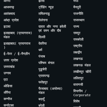
आगरा
झांसी
मेरठ
आजमगढ़
ट्रेंडिंग न्यूज़
मैनपुरी
आतंकवाद
तमिलनाडु
राजनीति
आंध्र प्रदेश
तेलंगाना
राजस्थान
इटावा
दादरा और नगर हवेली
राज्य
एवं दमन और दीव
इलाहाबाद (प्रयागराज)
रामपुर
मंडल
दिल्ली
रायबरेली
इलाहाबाद( प्रयागराज
देवरिया
राष्ट्रीय
)
धर्म
लक्षद्वीप
ई-पेपर / ई-मैगज़ीन
पंजाब
लखनऊ
उत्तर प्रदेश
पश्चिम बंगाल
लखनऊ मंडल
उत्तराखंड
पुडुचेरी
लखीमपुर खीरी
उन्नाव
प्रतापगढ़
ललितपुर
एटा
फतेहपुर
वाराणसी
ओडिसा
फैजाबाद (अयोध्या)
विभागीय /
औरैया
मंडल
Corporate
कन्नौज
बदायूँ
विशेष
कर्नाटका
बरेली