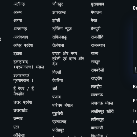
अलीगढ़
जौनपुर
मुरादाबाद
O
असम
झारखण्ड
मेघालय
आगरा
झांसी
मेरठ
आजमगढ़
ट्रेंडिंग न्यूज़
मैनपुरी
आतंकवाद
तमिलनाडु
राजनीति
)
आंध्र प्रदेश
तेलंगाना
राजस्थान
इटावा
दादरा और नगर
राज्य
हवेली एवं दमन और
इलाहाबाद
रामपुर
दीव
(प्रयागराज) मंडल
रायबरेली
दिल्ली
इलाहाबाद(
राष्ट्रीय
प्रयागराज )
देवरिया
B
लक्षद्वीप
ई-पेपर / ई-
धर्म
मैगज़ीन
लखनऊ
पंजाब
p
उत्तर प्रदेश
लखनऊ मंडल
पश्चिम बंगाल
उत्तराखंड
t
लखीमपुर खीरी
पुडुचेरी
उन्नाव
ललितपुर
प्रतापगढ़
l
एटा
वाराणसी
फतेहपुर
u
ओडिसा
विभागीय /