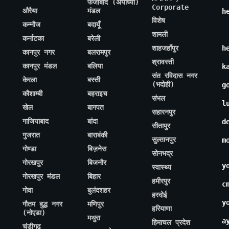
फैजाबाद (अयोध्या)
Corporate
औरैया
मंडल
h
विशेष
कन्नौज
बदायूँ
शामली
कर्नाटका
बरेली
शाहजहाँपुर
h
कानपुर नगर
बलरामपुर
श्रावस्ती
कानपुर मंडल
बलिया
k
संत रविदास नगर
केरला
बस्ती
(भदोही)
g
कौशाम्बी
बहराइच
संभल
l
खेल
बागपत
सहारनपुर
गाजियाबाद
बांदा
d
सीतापुर
गुजरात
बाराबंकी
सुल्तानपुर
m
गोण्डा
बिज़नेस
सोनभद्र
गोरखपुर
बिजनौर
y
स्वास्थ्य
गोरखपुर मंडल
बिहार
हमीरपुर
c
गोवा
बुलंदशहर
हरदोई
y
गौतम बुद्ध नगर
मणिपुर
हरियाणा
(नोएडा)
मथुरा
a
हिमाचल प्रदेश
चंडीगढ़