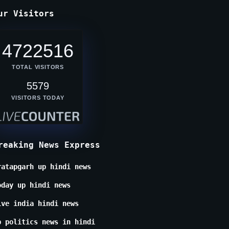
ur Visitors
4722516
TOTAL VISITORS
5579
VISITORS TODAY
reaking News Express
ratapgarh up hindi news
oday up hindi news
ive india hindi news
p politics news in hindi