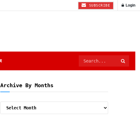
Login
SUBSCRIBE
ष
Archive By Months
Archive
By
Months