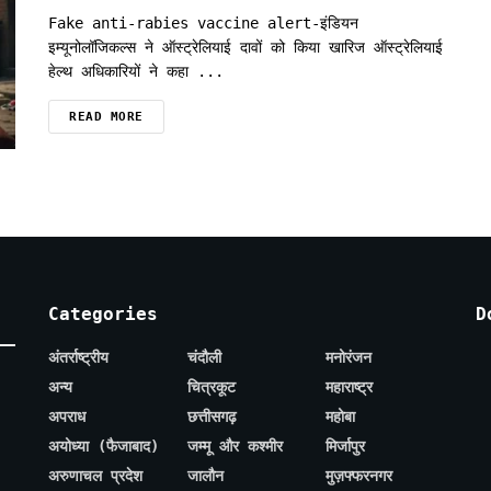
Fake anti-rabies vaccine alert-इंडियन
इम्यूनोलॉजिकल्स ने ऑस्ट्रेलियाई दावों को किया खारिज ऑस्ट्रेलियाई
हेल्थ अधिकारियों ने कहा ...
READ MORE
Categories
D
अंतर्राष्ट्रीय
चंदौली
मनोरंजन
अन्य
चित्रकूट
महाराष्ट्र
अपराध
छत्तीसगढ़
महोबा
अयोध्या (फैजाबाद)
जम्मू और कश्मीर
मिर्जापुर
अरुणाचल प्रदेश
जालौन
मुज़फ्फरनगर