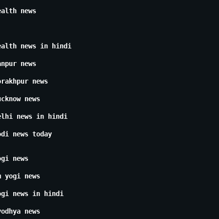
ealth news
ealth news in hindi
anpur news
orakhpur news
ucknow news
elhi news in hindi
odi news today
ogi news
m yogi news
ogi news in hindi
yodhya news