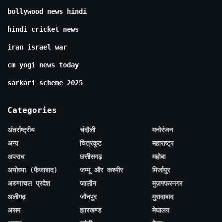
bollywood news hindi
hindi cricket news
iran israel war
cm yogi news today
sarkari scheme 2025
Categories
अंतर्राष्ट्रीय
चंदौली
मनोरंजन
अन्य
चित्रकूट
महाराष्ट्र
अपराध
छत्तीसगढ़
महोबा
अयोध्या (फैजाबाद)
जम्मू और कश्मीर
मिर्जापुर
अरुणाचल प्रदेश
जालौन
मुज़फ्फरनगर
अलीगढ़
जौनपुर
मुरादाबाद
असम
झारखण्ड
मेघालय