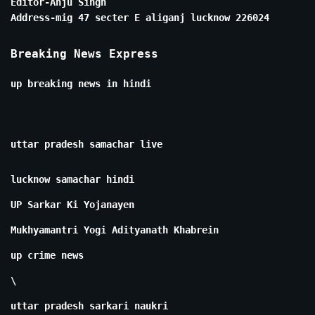
Editor-Anju Singh
Address-mig 47 secter E aliganj lucknow 226024
Breaking News Express
up breaking news in hindi
uttar pradesh samachar live
lucknow samachar hindi
UP Sarkar Ki Yojanayen
Mukhyamantri Yogi Adityanath Khabrein
up crime news
\
uttar pradesh sarkari naukri