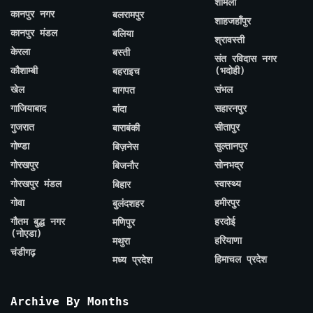
शामली
कानपुर नगर
बलरामपुर
शाहजहाँपुर
कानपुर मंडल
बलिया
श्रावस्ती
केरला
बस्ती
संत रविदास नगर
कौशाम्बी
(भदोही)
बहराइच
खेल
संभल
बागपत
गाजियाबाद
सहारनपुर
बांदा
गुजरात
सीतापुर
बाराबंकी
गोण्डा
सुल्तानपुर
बिज़नेस
गोरखपुर
सोनभद्र
बिजनौर
गोरखपुर मंडल
स्वास्थ्य
बिहार
गोवा
हमीरपुर
बुलंदशहर
गौतम बुद्ध नगर
हरदोई
मणिपुर
(नोएडा)
हरियाणा
मथुरा
चंडीगढ़
हिमाचल प्रदेश
मध्य प्रदेश
Archive By Months