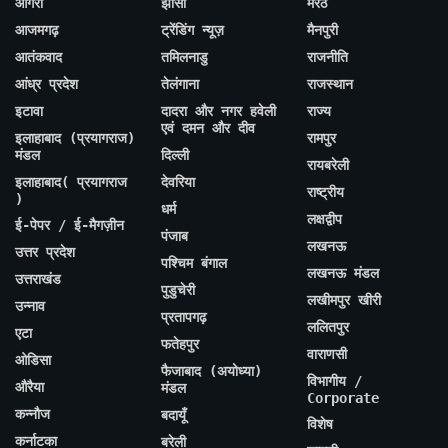
आगरा
झांसी
मेरठ
आजमगढ़
ट्रेंडिंग न्यूज़
मैनपुरी
आतंकवाद
तमिलनाडु
राजनीति
आंध्र प्रदेश
तेलंगाना
राजस्थान
इटावा
दादरा और नगर हवेली
राज्य
एवं दमन और दीव
इलाहाबाद (प्रयागराज)
रामपुर
मंडल
दिल्ली
रायबरेली
इलाहाबाद( प्रयागराज
देवरिया
राष्ट्रीय
)
धर्म
लक्षद्वीप
ई-पेपर / ई-मैगज़ीन
पंजाब
लखनऊ
उत्तर प्रदेश
पश्चिम बंगाल
लखनऊ मंडल
उत्तराखंड
पुडुचेरी
लखीमपुर खीरी
उन्नाव
प्रतापगढ़
ललितपुर
एटा
फतेहपुर
वाराणसी
ओडिसा
फैजाबाद (अयोध्या)
विभागीय /
औरैया
मंडल
Corporate
कन्नौज
बदायूँ
विशेष
कर्नाटका
बरेली