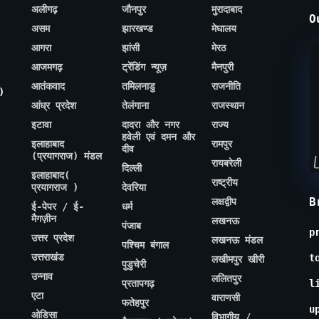
अलीगढ़
जौनपुर
मुरादाबाद
O
असम
झारखण्ड
मेघालय
आगरा
झांसी
मेरठ
आजमगढ़
ट्रेंडिंग न्यूज़
मैनपुरी
आतंकवाद
तमिलनाडु
राजनीति
)
आंध्र प्रदेश
तेलंगाना
राजस्थान
इटावा
दादरा और नगर
राज्य
हवेली एवं दमन और
इलाहाबाद
रामपुर
दीव
(प्रयागराज) मंडल
रायबरेली
दिल्ली
इलाहाबाद(
राष्ट्रीय
प्रयागराज )
देवरिया
B
लक्षद्वीप
ई-पेपर / ई-
धर्म
मैगज़ीन
लखनऊ
पंजाब
p
उत्तर प्रदेश
लखनऊ मंडल
पश्चिम बंगाल
उत्तराखंड
t
लखीमपुर खीरी
पुडुचेरी
उन्नाव
ललितपुर
प्रतापगढ़
l
एटा
वाराणसी
फतेहपुर
u
ओडिसा
विभागीय /