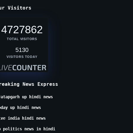
ur Visitors
4727862
TOTAL VISITORS
5130
VISITORS TODAY
reaking News Express
ratapgarh up hindi news
oday up hindi news
ive india hindi news
p politics news in hindi