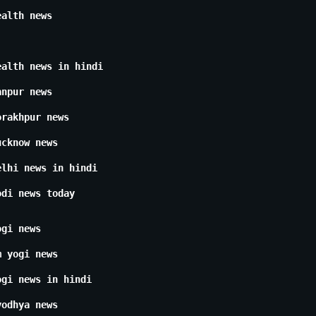
ealth news
ealth news in hindi
anpur news
orakhpur news
ucknow news
elhi news in hindi
odi news today
ogi news
m yogi news
ogi news in hindi
yodhya news