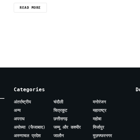
READ MORE
Categories
D
अंतर्राष्ट्रीय
चंदौली
मनोरंजन
अन्य
चित्रकूट
महाराष्ट्र
अपराध
छत्तीसगढ़
महोबा
अयोध्या (फैजाबाद)
जम्मू और कश्मीर
मिर्जापुर
अरुणाचल प्रदेश
जालौन
मुज़फ्फरनगर