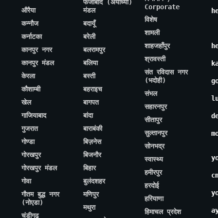
फैजाबाद (अयोध्या)
Corporate
औरैया
मंडल
h
विशेष
कन्नौज
बदायूँ
शामली
कर्नाटका
बरेली
शाहजहाँपुर
h
कानपुर नगर
बलरामपुर
श्रावस्ती
कानपुर मंडल
बलिया
k
संत रविदास नगर
केरला
बस्ती
(भदोही)
g
कौशाम्बी
बहराइच
संभल
l
खेल
बागपत
सहारनपुर
गाजियाबाद
बांदा
d
सीतापुर
गुजरात
बाराबंकी
सुल्तानपुर
m
गोण्डा
बिज़नेस
सोनभद्र
गोरखपुर
बिजनौर
y
स्वास्थ्य
गोरखपुर मंडल
बिहार
हमीरपुर
c
गोवा
बुलंदशहर
हरदोई
y
गौतम बुद्ध नगर
मणिपुर
हरियाणा
(नोएडा)
मथुरा
a
हिमाचल प्रदेश
चंडीगढ़