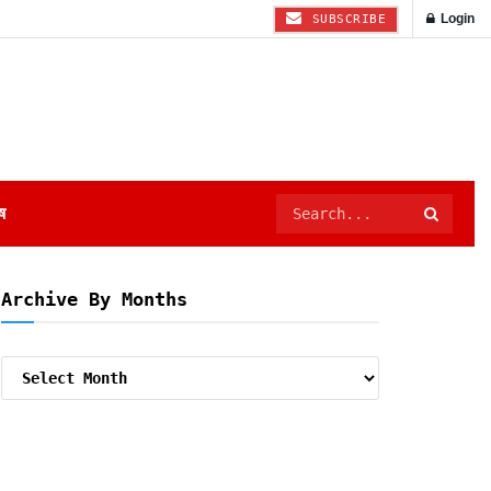
Login
SUBSCRIBE
ष
Archive By Months
Archive
By
Months