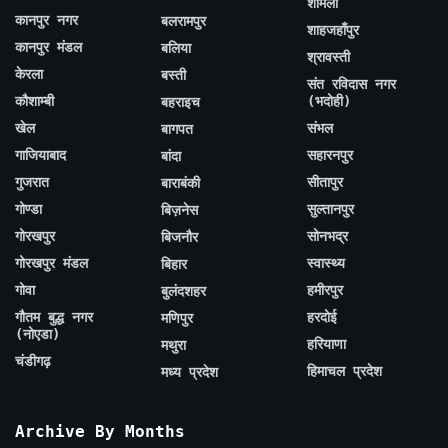
शामली
कानपुर नगर
बलरामपुर
शाहजहाँपुर
कानपुर मंडल
बलिया
श्रावस्ती
केरला
बस्ती
संत रविदास नगर
कौशाम्बी
(भदोही)
बहराइच
खेल
संभल
बागपत
गाजियाबाद
सहारनपुर
बांदा
गुजरात
सीतापुर
बाराबंकी
गोण्डा
सुल्तानपुर
बिज़नेस
गोरखपुर
सोनभद्र
बिजनौर
गोरखपुर मंडल
स्वास्थ्य
बिहार
गोवा
हमीरपुर
बुलंदशहर
गौतम बुद्ध नगर
हरदोई
मणिपुर
(नोएडा)
हरियाणा
मथुरा
चंडीगढ़
हिमाचल प्रदेश
मध्य प्रदेश
Archive By Months