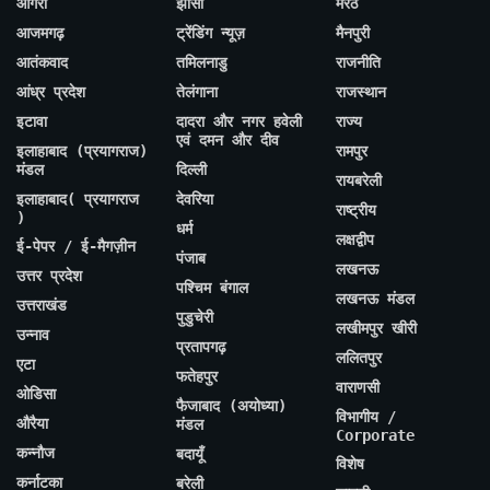
आगरा
झांसी
मेरठ
आजमगढ़
ट्रेंडिंग न्यूज़
मैनपुरी
आतंकवाद
तमिलनाडु
राजनीति
आंध्र प्रदेश
तेलंगाना
राजस्थान
इटावा
दादरा और नगर हवेली
राज्य
एवं दमन और दीव
इलाहाबाद (प्रयागराज)
रामपुर
मंडल
दिल्ली
रायबरेली
इलाहाबाद( प्रयागराज
देवरिया
राष्ट्रीय
)
धर्म
लक्षद्वीप
ई-पेपर / ई-मैगज़ीन
पंजाब
लखनऊ
उत्तर प्रदेश
पश्चिम बंगाल
लखनऊ मंडल
उत्तराखंड
पुडुचेरी
लखीमपुर खीरी
उन्नाव
प्रतापगढ़
ललितपुर
एटा
फतेहपुर
वाराणसी
ओडिसा
फैजाबाद (अयोध्या)
विभागीय /
औरैया
मंडल
Corporate
कन्नौज
बदायूँ
विशेष
कर्नाटका
बरेली