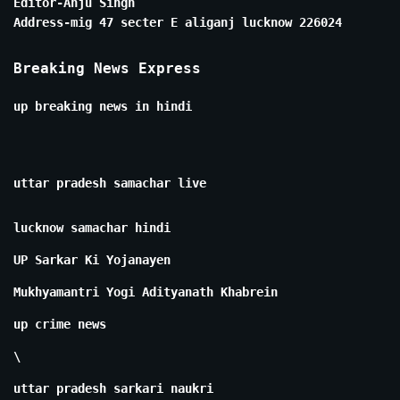
Editor-Anju Singh
Address-mig 47 secter E aliganj lucknow 226024
Breaking News Express
up breaking news in hindi
uttar pradesh samachar live
lucknow samachar hindi
UP Sarkar Ki Yojanayen
Mukhyamantri Yogi Adityanath Khabrein
up crime news
\
uttar pradesh sarkari naukri