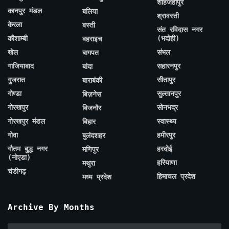
शाहजहाँपुर
कानपुर मंडल
बलिया
श्रावस्ती
केरला
बस्ती
संत रविदास नगर
कौशाम्बी
(भदोही)
बहराइच
खेल
संभल
बागपत
गाजियाबाद
सहारनपुर
बांदा
गुजरात
सीतापुर
बाराबंकी
गोण्डा
सुल्तानपुर
बिज़नेस
गोरखपुर
सोनभद्र
बिजनौर
गोरखपुर मंडल
स्वास्थ्य
बिहार
गोवा
हमीरपुर
बुलंदशहर
गौतम बुद्ध नगर
हरदोई
मणिपुर
(नोएडा)
हरियाणा
मथुरा
चंडीगढ़
हिमाचल प्रदेश
मध्य प्रदेश
Archive By Months
Archive