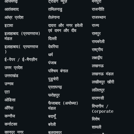
आजमगढ़
ट्रेंडिंग न्यूज़
मैनपुरी
आतंकवाद
तमिलनाडु
राजनीति
आंध्र प्रदेश
तेलंगाना
राजस्थान
इटावा
दादरा और नगर हवेली
राज्य
एवं दमन और दीव
इलाहाबाद (प्रयागराज)
रामपुर
मंडल
दिल्ली
रायबरेली
इलाहाबाद( प्रयागराज
देवरिया
राष्ट्रीय
)
धर्म
लक्षद्वीप
ई-पेपर / ई-मैगज़ीन
पंजाब
लखनऊ
उत्तर प्रदेश
पश्चिम बंगाल
लखनऊ मंडल
उत्तराखंड
पुडुचेरी
लखीमपुर खीरी
उन्नाव
प्रतापगढ़
ललितपुर
एटा
फतेहपुर
वाराणसी
ओडिसा
फैजाबाद (अयोध्या)
विभागीय /
औरैया
मंडल
Corporate
कन्नौज
बदायूँ
विशेष
कर्नाटका
बरेली
शामली
कानपुर नगर
बलरामपुर