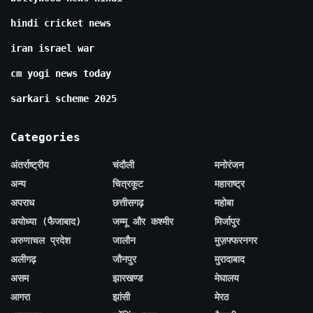
hindi cricket news
iran israel war
cm yogi news today
sarkari scheme 2025
Categories
अंतर्राष्ट्रीय
चंदौली
मनोरंजन
अन्य
चित्रकूट
महाराष्ट्र
अपराध
छत्तीसगढ़
महोबा
अयोध्या (फैजाबाद)
जम्मू और कश्मीर
मिर्जापुर
अरुणाचल प्रदेश
जालौन
मुज़फ्फरनगर
अलीगढ़
जौनपुर
मुरादाबाद
असम
झारखण्ड
मेघालय
आगरा
झांसी
मेरठ